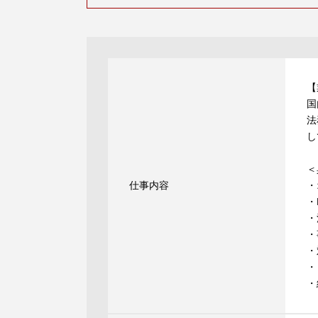
【
国
法
し
＜
仕事内容
・
・
・
・
・
・
・