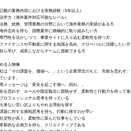
記載の業務内容における実務経験（5年以上）
語学力（海外案件対応可能なレベル）
法務、総務、管理業務の分野において海外業務の実績がある方
海外志向を持ち、国際案件に積極的に取り組みたい方
専門性を活かしつつ、事業サイドに入り込む柔軟性を持つ方
ファイナンスや不動産に関する知識を高め、グローバルに活躍したい方
自ら学び、成長しながらチームに貢献できる方
める人物像
社は「その課題を、価値へ。」という企業理念のもと、失敗を恐れず、
ています。
用メッセージは「変化を起こす側へ、回れ。」
化を恐れず、ルールや固定観念に固執せず、柔軟性と行動力を持って進
プロフェッショナル思考を持っている
出来ない言い訳よりもやれる理由を探す
課題に対する挑戦思考を持ち、行動に移すのが早い
社交性が高く、柔軟性に富んだ仕事をしている
革新的な企画力を持ち、クリエイティブである