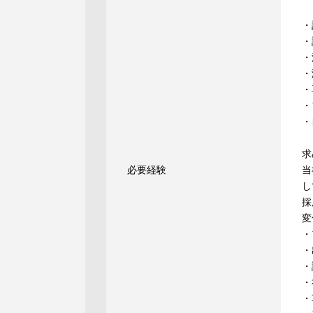
・
・
・
・
・
・
・
求
必要経験
当
し
採
変
・
・
・
・
・