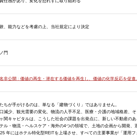
責任感があり、変化を恐れずに取り組める
験、能力などを考慮の上、当社規定により決定
ノ門
名非公開 : 価値の再生・潜在する価値を再生し、価値の化学反応を促進
たちが手がけるのは、単なる「建物づくり」ではありません。
口減少、観光需要の変化、物流の人手不足、医療・介護の地域格差、そ
ヶ関キャピタルは、こうした社会の課題を出発点に、新しい不動産のあ
テル・物流・ヘルスケア・海外の4つの領域で、土地の企画から開発、
025 年にはホテル特化型REITを上場させ、すべての主要事業が「運用