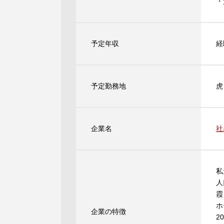
・
予定年収
経
予定勤務地
虎
企業名
社
私
人
霞
ホ
企業の特徴
2