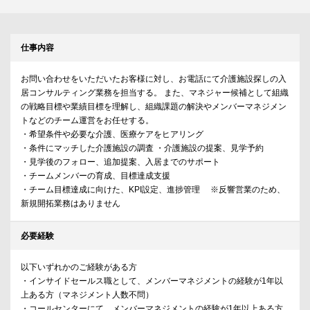
仕事内容
お問い合わせをいただいたお客様に対し、お電話にて介護施設探しの入
居コンサルティング業務を担当する。 また、マネジャー候補として組織
の戦略目標や業績目標を理解し、組織課題の解決やメンバーマネジメン
トなどのチーム運営をお任せする。
・希望条件や必要な介護、医療ケアをヒアリング
・条件にマッチした介護施設の調査 ・介護施設の提案、見学予約
・見学後のフォロー、追加提案、入居までのサポート
・チームメンバーの育成、目標達成支援
・チーム目標達成に向けた、KPI設定、進捗管理 ※反響営業のため、
新規開拓業務はありません
必要経験
以下いずれかのご経験がある方
・インサイドセールス職として、メンバーマネジメントの経験が1年以
上ある方（マネジメント人数不問）
・コールセンターにて、メンバーマネジメントの経験が1年以上ある方