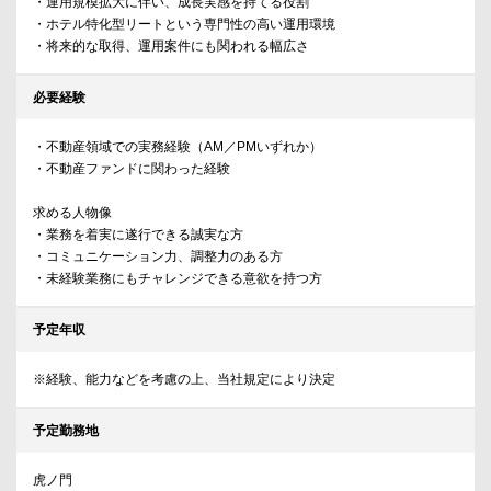
・運用規模拡大に伴い、成長実感を持てる役割
・ホテル特化型リートという専門性の高い運用環境
・将来的な取得、運用案件にも関われる幅広さ
必要経験
・不動産領域での実務経験（AM／PMいずれか）
・不動産ファンドに関わった経験
求める人物像
・業務を着実に遂行できる誠実な方
・コミュニケーション力、調整力のある方
・未経験業務にもチャレンジできる意欲を持つ方
予定年収
※経験、能力などを考慮の上、当社規定により決定
予定勤務地
虎ノ門