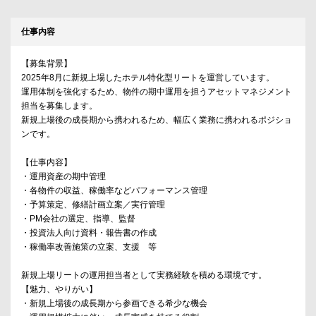
仕事内容
【募集背景】
2025年8月に新規上場したホテル特化型リートを運営しています。
運用体制を強化するため、物件の期中運用を担うアセットマネジメント
担当を募集します。
新規上場後の成長期から携われるため、幅広く業務に携われるポジショ
ンです。
【仕事内容】
・運用資産の期中管理
・各物件の収益、稼働率などパフォーマンス管理
・予算策定、修繕計画立案／実行管理
・PM会社の選定、指導、監督
・投資法人向け資料・報告書の作成
・稼働率改善施策の立案、支援 等
新規上場リートの運用担当者として実務経験を積める環境です。
【魅力、やりがい】
・新規上場後の成長期から参画できる希少な機会