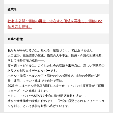
企業名
社名非公開 : 価値の再生・潜在する価値を再生し、価値の化
学反応を促進。
企業の特徴
私たちが手がけるのは、単なる「建物づくり」ではありません。
人口減少、観光需要の変化、物流の人手不足、医療・介護の地域格差、
そして海外市場の成長——。
霞ヶ関キャピタルは、こうした社会の課題を出発点に、新しい不動産の
あり方を創り出すデベロッパーです。
ホテル・物流・ヘルスケア・海外の4つの領域で、土地の企画から開
発、運用、ファンド化までを自社で完結。
2025 年にはホテル特化型REITを上場させ、すべての主要事業が「運用
フェーズ」へと進化しました。
さらに、ドバイやASEANを中心に海外開発事業も拡大中。
社会や産業構造の変化に合わせて、「社会に必要とされるソリューショ
ンを創る」という姿勢を世界へ広げています。