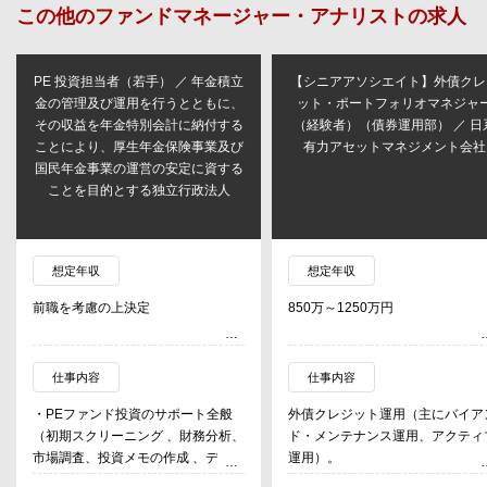
この他の
ファンドマネージャー・アナリスト
の求人
PE 投資担当者（若手） ／ 年金積立
【シニアアソシエイト】外債クレ
金の管理及び運用を行うとともに、
ット・ポートフォリオマネジャ
その収益を年金特別会計に納付する
（経験者）（債券運用部） ／ 日
ことにより、厚生年金保険事業及び
有力アセットマネジメント会社
国民年金事業の運営の安定に資する
ことを目的とする独立行政法人
想定年収
想定年収
前職を考慮の上決定
850万～1250万円
仕事内容
仕事内容
・PEファンド投資のサポート全般
外債クレジット運用（主にバイア
（初期スクリーニング 、財務分析、
ド・メンテナンス運用、アクティ
市場調査、投資メモの作成 、デュー
運用）。
デリジェンス支援、投資委員会資料
・外貨建て社債における運用実務