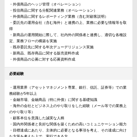
・外債商品のヘッジ管理（オペレーション）
・投信商品に関する分配関連業務（オペレーション）
・外債商品に関するレポーティング業務（含む対顧客説明）
・委託先の運用会社（含む海外）と連携の上、業務に必要な情報等を取
得
・新商品の運用開始に際して、社内外の関係者と連携し、適切な各種設
定、業務フローの構築を実施
・既存委託先に関する年次デューデリジェンス実施
・新商品、既存商品に関する販売資料作成
・外債商品の公募に対する応募資料作成
必要経験
・運用業界（アセットマネジメント専業、銀行、信託、証券等）での業
務経験が5年以上
・金融市場、金融商品（特に外債）に関する基礎知識
・海外の会社とビジネス上のやり取りをした経験（メール等での業務上
のやり取り等）
・顧客本位を意識した誠実な人柄
・国内外関係者と良好な関係を築くための高いコミュニケーション能力
・目標達成にあたり、主体的に必要となる事項を考え、その達成に向け
た方策を考えた上で、実行できる方