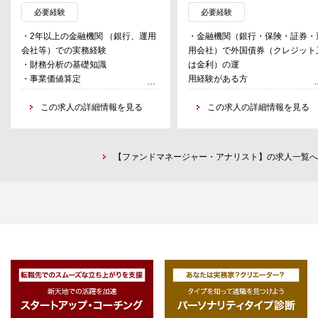
作成、ドキュメンテーション支援）
（主に米ドル建て・ユーロ建て社
必要経験
必要経験
・投資先ファンドの定期レポート作
債）
・2年以上の金融機関 （銀行、運用
・金融機関（銀行・保険・証券・
成支援
・海外マクロ経済分析、海外クレ
会社等）での実務経験
用会社）で外国債券（クレジット
・PE投資に関する各種データの収
ット市場分析、個別クレジット分
・財務分析の基礎知識
は金利）の運
集管理
析・ESG分析、債券投資判断、ポ
・事業価値算定
用経験がある方
トフォリオ管理、発注実務
・英語でのビジネス文書読解力
・クレジット市場分析、マクロ経
・新ファンド開発
この求人の詳細情報を見る
分析の経験がある方
この求人の詳細情報を見る
・年金・投信顧客向け運用・市場
求める人物像
・英語で海外とのコミュニケーシ
メント、RFP 対応
・チームの一員として貢献する意識
ンが可能な方
・顧客・運用コンサルタント等に
を持ち、 協調性を持って業務に取り
・資産運用業務に興味があり意欲
する社外向けプレゼンテーション
【ファンドマネージャー・アナリスト】の求人一覧へ
組める方
持っている方
・誠実で責任感があり、粘り強く課
題に取り組める方