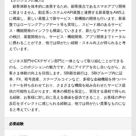
【ポジションの魅力】
顧客体験を抜本的に改善するため、顧客接点であるスマホアプリ開発
に留まりません。勘定系システムやAPI基盤と連携する新基盤をAWS上
に構築し、新しい基盤上で新サービス・新機能の開発も行います。新基
盤ではローリングアップデート等も実現し、スピード感のあるサービ
ス・機能開発のインフラも構築していきます。新たなアーキテクチャー
の検討、基盤開発から、サービス・機能開発、アプリ開発までトータル
に携わることができ、他では得がたい経験・スキル向上が得られると考
えています。
ビジネス部門やCXデザイン部門と一体となって取り組むことができる
のも、このポジションの魅力です。共にアイデアを出し合いながら、お
客さま体験の向上を目指します。SBI新生銀行は、SBIグループ内に証
券、FX、暗号資産、ステーブルコインなど、多様な金融機能を持つパー
トナーを持ち合わせており、さまざまな機能を組み合わせたサービス提
供の可能性も広がります。将来の構想を策定し、実現する過程で得られ
る経験、お客様に対し目に見える価値を提供できること、お客様の声や
反応をダイレクトに感じられる経験は、他では得がたい貴重なものにな
ると考えています。
必要経験