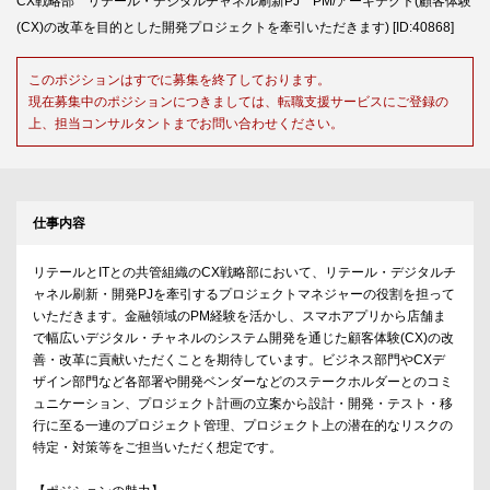
CX戦略部 リテール・デジタルチャネル刷新PJ PM/アーキテクト(顧客体験
(CX)の改革を目的とした開発プロジェクトを牽引いただきます) [ID:40868]
このポジションはすでに募集を終了しております。
現在募集中のポジションにつきましては、転職支援サービスにご登録の
上、担当コンサルタントまでお問い合わせください。
仕事内容
リテールとITとの共管組織のCX戦略部において、リテール・デジタルチ
ャネル刷新・開発PJを牽引するプロジェクトマネジャーの役割を担って
いただきます。金融領域のPM経験を活かし、スマホアプリから店舗ま
で幅広いデジタル・チャネルのシステム開発を通じた顧客体験(CX)の改
善・改革に貢献いただくことを期待しています。ビジネス部門やCXデ
ザイン部門など各部署や開発ベンダーなどのステークホルダーとのコミ
ュニケーション、プロジェクト計画の立案から設計・開発・テスト・移
行に至る一連のプロジェクト管理、プロジェクト上の潜在的なリスクの
特定・対策等をご担当いただく想定です。