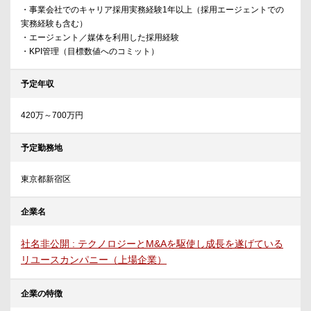
・事業会社でのキャリア採用実務経験1年以上（採用エージェントでの
実務経験も含む）
・エージェント／媒体を利用した採用経験
・KPI管理（目標数値へのコミット）
予定年収
420万～700万円
予定勤務地
東京都新宿区
企業名
社名非公開 : テクノロジーとM&Aを駆使し成長を遂げている
リユースカンパニー（上場企業）
企業の特徴