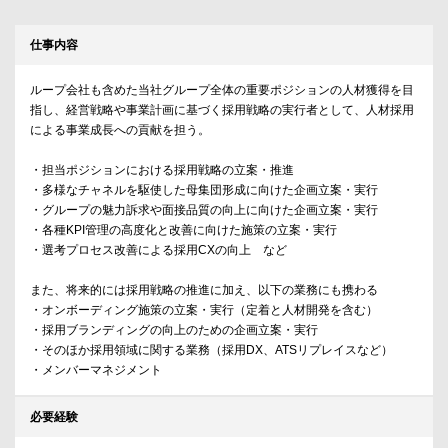
仕事内容
ループ会社も含めた当社グループ全体の重要ポジションの人材獲得を目
指し、経営戦略や事業計画に基づく採用戦略の実行者として、人材採用
による事業成長への貢献を担う。
・担当ポジションにおける採用戦略の立案・推進
・多様なチャネルを駆使した母集団形成に向けた企画立案・実行
・グループの魅力訴求や面接品質の向上に向けた企画立案・実行
・各種KPI管理の高度化と改善に向けた施策の立案・実行
・選考プロセス改善による採用CXの向上 など
また、将来的には採用戦略の推進に加え、以下の業務にも携わる
・オンボーディング施策の立案・実行（定着と人材開発を含む）
・採用ブランディングの向上のための企画立案・実行
・そのほか採用領域に関する業務（採用DX、ATSリプレイスなど）
・メンバーマネジメント
必要経験