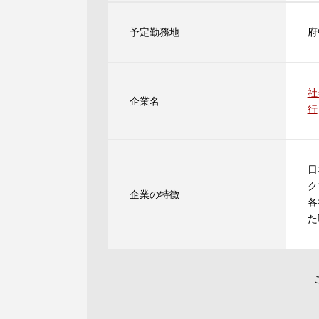
予定勤務地
府
社
企業名
行
日
ク
企業の特徴
各
た