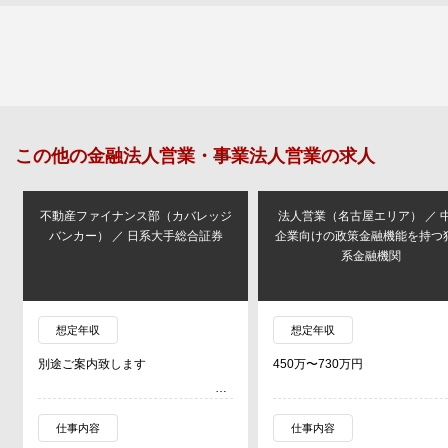
この他の
金融法人営業・事業法人営業
の求人
不動産ファイナンス部（カバレッジ
法人営業（名古屋エリア） ／ 中
バンカー） ／ 日系大手総合証券
企業向けの政策金融機能を持つ独
系金融機関
想定年収
想定年収
別途ご案内致します
450万〜730万円
仕事内容
仕事内容