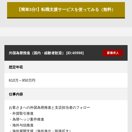
【簡単3分!】転職支援サービスを使ってみる（無料）
外国為替推進（国内・経験者歓迎） [ID:40998]
新着求人
想定年収
610万～950万円
仕事内容
お客さまへの外国為替推進と支店担当者のフォロー
・外貨取引推進
・為替ヘッジ案件推進
・海外与信推進
・海外展開支援（海外進出・販路拡大）