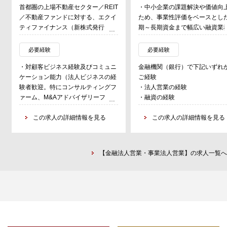
首都圏の上場不動産セクター／REIT
・中小企業の課題解決や価値向上
／不動産ファンドに対する、エクイ
ため、事業性評価をベースとした
ティファイナンス（新株式発行・株
期～長期資金まで幅広い融資業務
式売出し）・デットファイナンス
n担う。
（社債・CB発行）・M&A（企業買
・融資だけでなく、お客様のニー
必要経験
必要経験
収・事業売却・経営統合・MBO
に応じてシンジケートローン、事
・対顧客ビジネス経験及びコミュニ
金融機関（銀行）で下記いずれか
等）・アクティビスト対応・IR（個
承継、M＆Aなどの案件も取り扱
ケーション能力（法人ビジネスの経
ご経験
人投資家向け・海外機関投資家向
う。
験者歓迎。特にコンサルティングフ
・法人営業の経験
け）等の提案活動等を担うカバレッ
ァーム、M&Aアドバイザリーファー
・融資の経験
ジバンカー。
（具体的なイメージ）
ム、商社、金融機関（銀行/証券会
また、将来的な成長性が期待できる
・店舗周辺の法人顧客を50‐100
社）出身者を歓迎）
この求人の詳細情報を見る
この求人の詳細情報を見る
不動産セキュリティトークンの発行
度、貸出残高100億円程度を担当
・チームワークを重視する姿勢（社
もカバレッジとして担当している。
・財務分析、事業性評価を行い、
内外の様々な関係者と連携できる
上場企業／REIT／不動産ファンドの
資や各種ソリューションの提案を
方）
経営層・部長クラスに対し、あらゆ
う
【金融法人営業・事業法人営業】の求人一覧へ
・基本的なPCスキル（Word・
る角度から営業活動を実施し案件を
・その他、経営改善支援、再生支
Excel・PowerPoint等を使って資料
獲得することがミッション。
援、経営指導等を行う場面もあり
作成が出来る方）