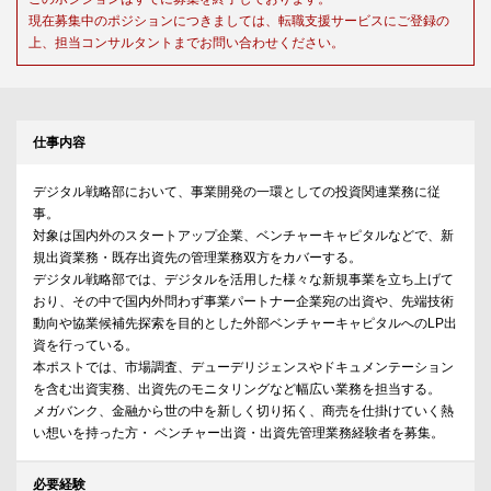
現在募集中のポジションにつきましては、転職支援サービスにご登録の
上、担当コンサルタントまでお問い合わせください。
仕事内容
デジタル戦略部において、事業開発の一環としての投資関連業務に従
事。
対象は国内外のスタートアップ企業、ベンチャーキャピタルなどで、新
規出資業務・既存出資先の管理業務双方をカバーする。
デジタル戦略部では、デジタルを活用した様々な新規事業を立ち上げて
おり、その中で国内外問わず事業パートナー企業宛の出資や、先端技術
動向や協業候補先探索を目的とした外部ベンチャーキャピタルへのLP出
資を行っている。
本ポストでは、市場調査、デューデリジェンスやドキュメンテーション
を含む出資実務、出資先のモニタリングなど幅広い業務を担当する。
メガバンク、金融から世の中を新しく切り拓く、商売を仕掛けていく熱
い想いを持った方・ ベンチャー出資・出資先管理業務経験者を募集。
必要経験