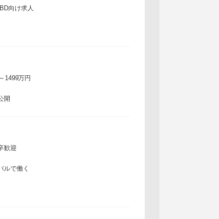
IBD向け求人
万～1499万円
公開
卒歓迎
バルで働く