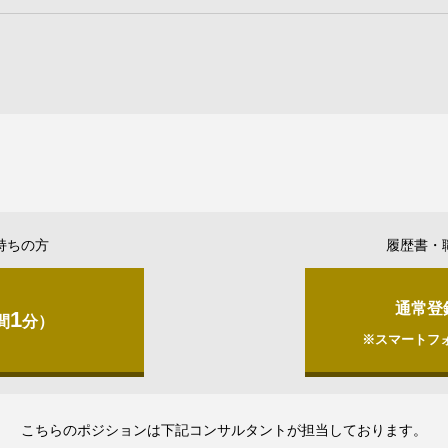
持ちの方
履歴書・
通常登
1
間
分）
※スマートフ
こちらのポジションは下記コンサルタントが担当しております。