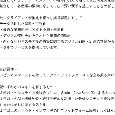
推進しています。チームメンバーの各専門分野で培ってきた研究開発経
融合して、各産業の根幹に今までにない深い変革を起こすことをめざし
た、クライアントが抱える様々な経営課題に対して、
データ活用した課題の可視化、
最適な業務処理に関する予測・最適化、
デジタル技術を組み合わせた業務の自動化、
新たなビジネスモデルの構築に関するデジタル戦略・計画の立案から
ータルでサービスを提供しています。
必須要件＞
いビジネスマインドを持って、クライアントファーストな立ち振る舞い
記いずれかのスキルを有するもの：
３年以上のシステム開発経験（Java、Scala、JavaScript等によ
１年以上のAI・機械学習・統計モデルを活用した分析システム開発経験（Py
）またはそれに準ずるスキル
１年以上のクラウド・インフラ等のITプラットフォーム経験もしくはそ