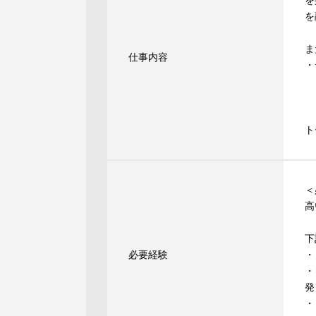
を
を
ま
仕事内容
・
・
・
・
ト
＜
高
下
必要経験
・
・
発
・