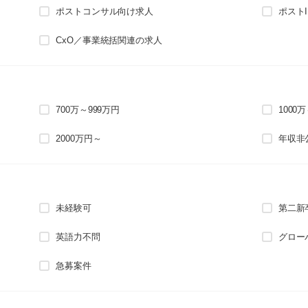
ポストコンサル向け求人
ポスト
CxO／事業統括関連の求人
700万～999万円
1000
2000万円～
年収非
未経験可
第二新
英語力不問
グロー
急募案件