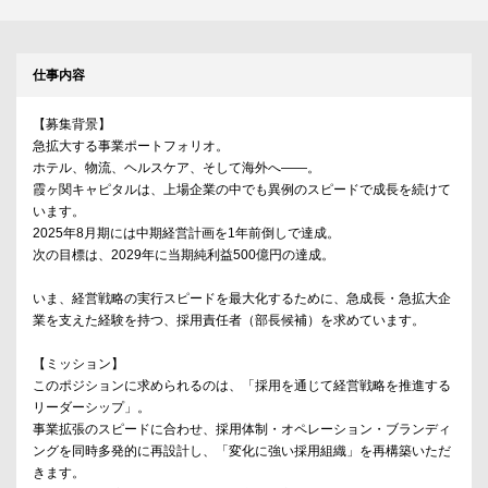
仕事内容
【募集背景】
急拡大する事業ポートフォリオ。
ホテル、物流、ヘルスケア、そして海外へ——。
霞ヶ関キャピタルは、上場企業の中でも異例のスピードで成長を続けて
います。
2025年8月期には中期経営計画を1年前倒しで達成。
次の目標は、2029年に当期純利益500億円の達成。
いま、経営戦略の実行スピードを最大化するために、急成長・急拡大企
業を支えた経験を持つ、採用責任者（部長候補）を求めています。
【ミッション】
このポジションに求められるのは、「採用を通じて経営戦略を推進する
リーダーシップ」。
事業拡張のスピードに合わせ、採用体制・オペレーション・ブランディ
ングを同時多発的に再設計し、「変化に強い採用組織」を再構築いただ
きます。