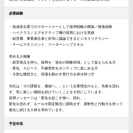
必要経験
・急成長企業でのマネージャーとして採用戦略の構築／推進経験
・ハイクラス／エグゼクティブ層の採用における実績
・経営層、事業責任者と対等に議論できるビジネスリテラシー
・チームマネジメント、リーダーシップスキル
求める人物像
・経営視点を持ち、採用を「攻めの戦略領域」として捉えられる方
・変化、スピード、不確実性をポジティブに楽しめる方
・大胆な構想力と、現場を動かす実行力を併せ持つ方
当社は「その課題を、価値へ。」という企業理念のもと、失敗を恐れ
ず、常に新しい挑戦を続けていくことを大切にしています。
採用メッセージは「変化を起こす側へ、回れ。」
変化を恐れず、ルールや固定観念に固執せず、柔軟性と行動力を持って
進化し続ける人材を求めています。
予定年収