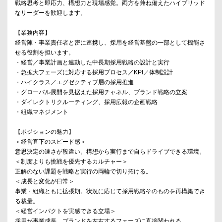
戦略思考と即応力、構想力と現場感覚。両方を兼ね備えたハイブリッド
なリーダーを歓迎します。
【業務内容】
経営陣・事業責任者と密に連携し、採用を経営基盤の一部として機能さ
せる役割を担います。
・経営／事業計画と連動した中長期採用戦略の設計と実行
・急拡大フェーズに対応する採用プロセス／KPI／体制設計
・ハイクラス／エグゼクティブ層の採用推進
・グローバル展開を見据えた採用チャネル、ブランド戦略の立案
・ダイレクトリクルーティング、採用広報の企画戦略
・組織マネジメント
【ポジションの魅力】
＜経営直下のスピード感＞
意思決定の速さが段違い。構想から実行まで自らドライブできる環境。
＜制度よりも挑戦を優先するカルチャー＞
正解のない課題を戦略と実行の両輪で切り拓ける。
＜成長と変化が日常＞
事業・組織ともに拡張期。状況に応じて採用戦略そのものを再構築でき
る裁量。
＜経営インパクトを実感できる立場＞
採用が事業成長、ブランドを左右するフェーズに直接関われる。