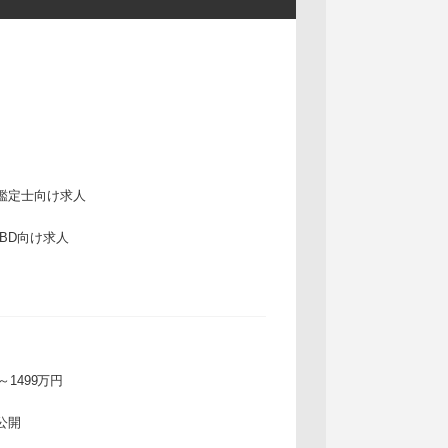
鑑定士向け求人
IBD向け求人
万～1499万円
公開