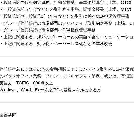
投資信託の取引約定事務、証拠金授受、基準価額算定（上場、OTC)
非投資信託（年金など）の取引約定事務、証拠金授受（上場、OTC)
投資信託や非投資信託（年金など）の取引に係るCSA担保管理事務
グループ信託銀行の市場部門のデリバティブ取引約定事務（上場、OT
グループ信託銀行の市場部門のCSA担保管理事務
上記に関連する、海外のブローカーとの英語を含むコミュニケーショ
上記に関連する、効率化・ペーパーレス化などの業務改善
信託銀行若しくはその他の金融機関にてデリバティブ取引やCSA担保
のバックオフィス業務、フロントミドルオフィス業務、或いは、有価証
英語力 TOEIC 600点以上
Windows、Word、ExcelなどPCの基礎スキルのある方
京都港区