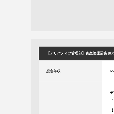
【デリバティブ管理部】資産管理業務 [ID:4
想定年収
6
デ
し
【