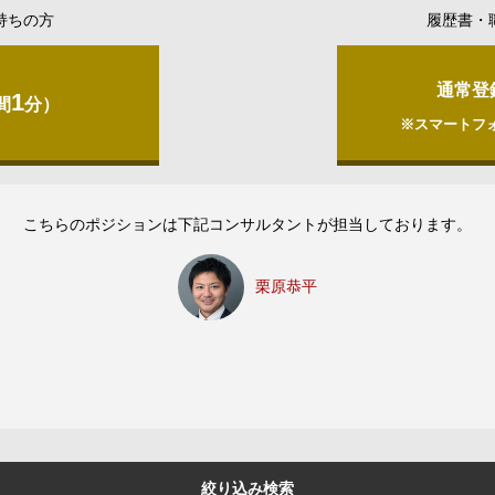
持ちの方
履歴書・
通常登
1
間
分）
※スマートフ
こちらのポジションは下記コンサルタントが担当しております。
栗原恭平
絞り込み検索