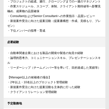
・プロジェクトの組成、遂行、クロージングまでの一連のマネジメント
・作業スケジュール、スコープ、体制、クライアント期待値等へ影響見
極め、成果物の品質確保
・ConsultantおよびSenior Consultantへの作業指示・品質レビュー
・新規案件受注に向けた提案活動（提案書構想・作成、見積もり、プレ
ゼン）
・下位メンバーの指導・育成
必要経験
・自動車関連企業における製品の開発や製造の知見や経験
・論理的思考力、コミュニケーションスキル、プレゼンテーションスキ
ル
・リーダーシップ（チームメンバー等を率いて、目的達成した実績等）
【Manager以上の候補者の場合】
・2年以上・10名以上のプロジェクト管理経験
・新規案件受注に向けた提案活動を主体的に行った経験
・クライアントリレーション管理経験
予定勤務地