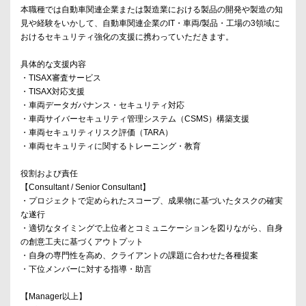
本職種では自動車関連企業または製造業における製品の開発や製造の知
見や経験をいかして、自動車関連企業のIT・車両/製品・工場の3領域に
おけるセキュリティ強化の支援に携わっていただきます。
具体的な支援内容
・TISAX審査サービス
・TISAX対応支援
・車両データガバナンス・セキュリティ対応
・車両サイバーセキュリティ管理システム（CSMS）構築支援
・車両セキュリティリスク評価（TARA）
・車両セキュリティに関するトレーニング・教育
役割および責任
【Consultant / Senior Consultant】
・プロジェクトで定められたスコープ、成果物に基づいたタスクの確実
な遂行
・適切なタイミングで上位者とコミュニケーションを図りながら、自身
の創意工夫に基づくアウトプット
・自身の専門性を高め、クライアントの課題に合わせた各種提案
・下位メンバーに対する指導・助言
【Manager以上】