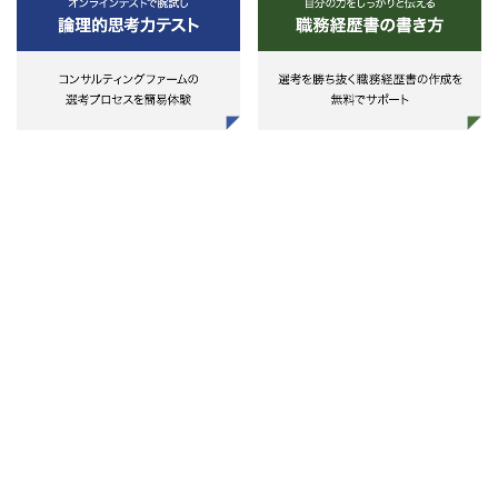
○社会政策（社会保障・マイナン
ー）構築領域
社会保障関連の調査や、マイナ
バー制度の導入に関する検討・対
等
○海外展開・海外進出支援領域
ヘルスケア産業を中心とした海
進出調査や進出支援
■担当業務
ビジネスコンサルティングのプロ
ェクトメンバーとして、デリバリ
業務の中心的役割を担って頂きま
す。マネージャーはプロジェクト
ーダーとして、マネジメント業務
中心的役割を担って頂く。