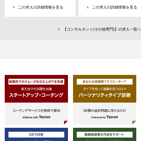
スキルを含む）、文章・表現能力な
略策定、
ンサルティングサービスを提供す
どの基礎能力を有する方
この求人の詳細情報を見る
研究開発等の経験者
この求人の詳細情報を見る
る。
・普通自動車免許を保有している方
・医療機関、介護事業等の企画等
経験
○医療・介護福祉インフラ構築領
地域医療再生や地域包括ケア整
【コンサルタント(その他専門)】の求人一覧へ
備、救急体制構築・情報アクセシ
リティ整備等の
インフラ構築等
○予防・健康管理、生活支援領域
保険者の医療費適正化、健康経
営・健康投資推進、保健事業・健
づくり、
介護予防・生活支援の仕組みづ
り等
○ヘルスケア産業・事業化支援領
ICTを用いた医療情報の利活用
（EHR/PHR、ウェラブル、IoT、
隔医療、人工知能（AI）・
ロボット等）や福祉産業振興、
外進出調査、医療・介護福祉機器
業、病院・福祉・
介護事業の経営、新規事業開発
ヘルスツーリズム事業等