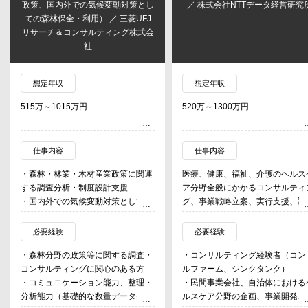
政策、国内外での気候変動対策とし
／ 株式会社NTTデータ経営研究
ての森林保全・利用） ／ 三菱UFJ
リサーチ＆コンサルティング株式会
社
想定年収
想定年収
515万～1015万円
520万～1300万円
仕事内容
仕事内容
・森林・林業・木材産業政策に関連
医療、健康、福祉、介護のヘルス
する調査分析・制度設計支援
ア分野全般にかかるコンサルティ
・国内外での気候変動対策としての
グ、事業戦略立案、実行支援、調
森林保全・利用に関連する調査分
研究業務。ヘルスケアを、地域の
析・制度設計支援（海外での森林保
活者と社会を支え、価値を創る要
必要経験
必要経験
全・植林活動、市場メカニズムを通
であると捉え、
・森林分野の政策等に関する調査・
・コンサルティング経験者（コン
じた取組等）
地域の生活者が長く健康を維持で
コンサルティングに関心のある方
ルファーム、シンクタンク）
・企業による森林を通じた事業・環
る社会の実現に向けて、中央省庁
・コミュニケーション能力、整理・
・民間事業会社、自治体における
境貢献活動に関するコンサルティン
自治体、民間企業を対象に、上流
分析能力（基礎的な数量データ分析
ルスケア分野の企画、事業開発、
グ ／等
程から現場支援まで幅広い視点で