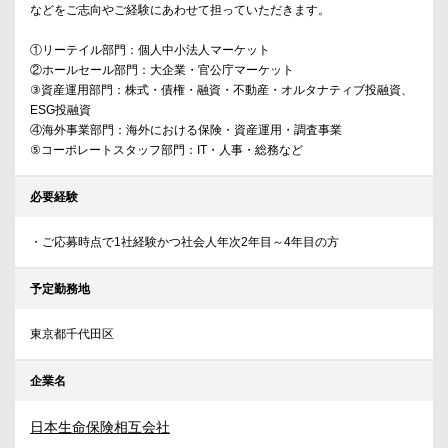
などをご志向やご経験にあわせて担っていただきます。
①リーテイル部門：個人中小法人マーケット
②ホールセール部門：大企業・官公庁マーケット
③資産運用部門：株式・債権・融資・不動産・オルタナティブ投融資、
ESG投融資
④海外事業部門：海外における保険・資産運用・調査事業
⑤コーポレートスタッフ部門：IT・人事・総務など
必要経験
・ご応募時点で1社経験かつ社会人年次2年目～4年目の方
予定勤務地
東京都千代田区
企業名
日本生命保険相互会社