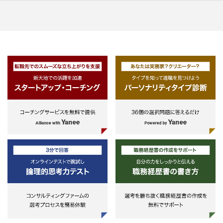
・アセットマネジメント業務
画と推進
サービス継続率も非常に高く、追
・オフィスビルのプロパティマネジ
風の中で攻めのソリューション活
メント業務
■予算管理
が可能です。
・上場企業等、大手事業会社向けの
・不動産に係る投資および経費の計
残りの企業についても早期にカバ
不動産コンサルティング提案業務
画策定と予実管理
して、国内での確固たる事業基盤
作ろうとしているフェーズの中で
上記の他、関連業務から適正に応じ
下業務を担っていただきます
てアサインすることを想定していま
■具体的には
す。
・新規営業
年間150～200の未契約上場企業I
部門や役員に対して弊社サービス
入の営業戦略と提案活動を行いま
す。
営業対象である各上場企業への理
を深め、ニーズに応えられるよう
動しています。
・カスタマーリレーション
弊社サービスをすでにご利用いた
いているお客様により一層ご満足
ただけるようサポートしています
お客様とともにその企業が抱えて
るIR課題をともに解決ができるお