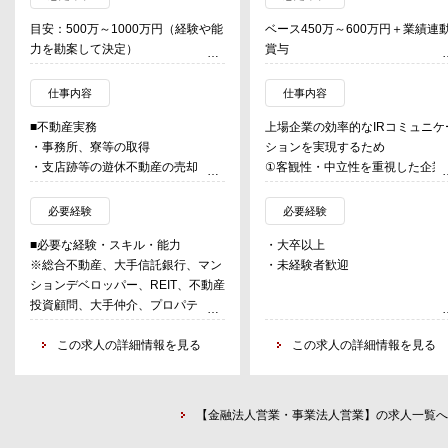
目安：500万～1000万円（経験や能
ベース450万～600万円＋業績連
力を勘案して決定）
賞与
仕事内容
仕事内容
■不動産実務
上場企業の効率的なIRコミュニケ
・事務所、寮等の取得
ションを実現するため
・支店跡等の遊休不動産の売却
①客観性・中立性を重視した企業
・賃貸借物件の契約/解約/更新
析レポート作成事業
②レポートの英文翻訳サービス事
必要経験
必要経験
■企画
③機関投資家とダイレクトにコミ
■必要な経験・スキル・能力
・大卒以上
・SMBCグループ全体の不動産ポー
ニケーションが取れる画期的なW
※総合不動産、大手信託銀行、マン
・未経験者歓迎
トフォリオ分析および中長期戦略の
プラットフォーム事業（新規事業
ションデベロッパー、REIT、不動産
策定と推進
を行っています。
投資顧問、大手仲介、プロパティマ
・保有不動産の建替(九段PJ,大阪中
セールスはこれらのサービスを既
ネジメント会社、ゼネコン、コンサ
央PJ,博多新三井ビルPJ,他)や有効活
顧客と新規顧客へ拡販するのがミ
ル等において、下記業務に3年以上
この求人の詳細情報を見る
この求人の詳細情報を見る
用
ションです。
従事した経験をお持ちの方
・オフィススペースの再編/統合業務
※同社サービスは国内360社超の
・不動産の売買、賃貸借、開発、仲
・子供支援施設、ランニングステー
業をカバーするまでとなり、世界
介、有効活用に関する業務（小規模
ション、フィットネスジム設置な
130カ国、6,800の機関投資家に
【金融法人営業・事業法人営業】の求人一覧へ
の賃貸アパート等ではなく、中規模
ど、働き方改革/健康経営/環境配慮
業リサーチの必須アイテムとして
以上のオフィス等）
などに関する社会価値創造施策の企
用されています。