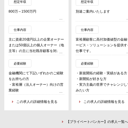
想定年収
想定年収
800万～1500万円
別途ご案内いたします
仕事内容
仕事内容
主に資産20億円以上の企業オーナー
富裕層顧客に高付加価値型の金融
または50億以上の個人オーナー（地
ービス・ソリューションを提供す
主等）の主に当社既存顧客を対象に
仕事です。
顧客対応するリレーションシップマ
・入行後UBS独自のトレーニング
ネージャーとして、営業支店長、営
受けながら、新規開拓や預かり資
必要経験
必要経験
業店担当者と連携し、単独または営
の獲得など、自らの顧客基盤拡大
金融機関にて下記いずれかのご経験
・新規開拓の経験・実績がある方
業店と同行し営業活動を実施する。
注力します。
をお持ちの方
・新開拓が好きな方
具体的には、
・UBSの豊富な金融商品やサービ
・富裕層（法人オーナー）向けの営
・実力主義の世界でチャレンジし
・富裕層顧客とゴールを共有した上
を駆使して、顧客の本来のニーズ
業経験
みたい方
で、社内外専門家と連携し、ソリュ
あった資産管理・保全・運用のた
・上位富裕層を顧客に持つIFA等の
・営業力と教養・素養・常識のあ
ーション提供により、預かり資産、
のアドバイスをします。
経験
この求人の詳細情報を見る
方
この求人の詳細情報を見る
貸出、収益を獲得
・日本の銀行・証券で総合職とし
・士業・不動産業など各分野の専門
採用されている方、または
家と情報ネットワークの構築
・日本の銀行（メガ・地銀）の本
・ネットワークの活用や、既存顧客
【プライベートバンカー】の求人一覧へ
営業部門（法人営業）に所属する
の紹介による新規顧客を獲得