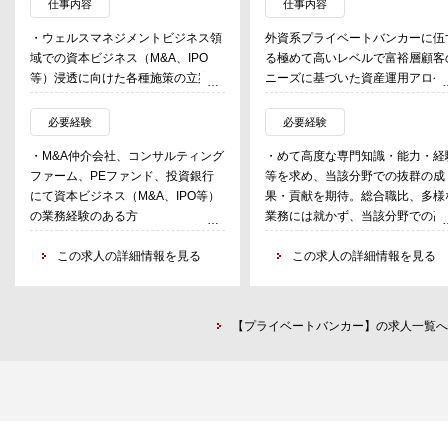
仕事内容
仕事内容
・ウェルスマネジメントビジネス領
外資系プライベートバンカーに伍
域での資本ビジネス（M&A、IPO
る極めて高いレベルで富裕層顧客
等）浸透に向けた各種施策の立案・
ニーズに基づいた資産運用アロケ
推進を行う
ション・ソリューション提供等を
・企業オーナーの承継課題などに対
うプロフェッショナルとしての活
必要経験
必要経験
し提案活動を行い、M&Aニーズ（主
を期待。
・M&A仲介会社、コンサルティング
・めて高度な専門知識・能力・経
に売りニーズ）を発掘し、M&A専門
ファーム、PEファンド、投資銀行
等を求め、当該分野での抜群の成
部署に連携を行う（M&Aソーシング
にて資本ビジネス（M&A、IPO等）
果・貢献を期待。総合職比、多様
担当）
の業務経験のある方
業務には就かず、当該分野での高
水準のパフォーマンスを求める。
この求人の詳細情報を見る
・入社時点での資格保有は不問、
この求人の詳細情報を見る
だし1級FP技能士・CFP資格と同
の知識保有が前提。
【プライベートバンカー】の求人一覧へ