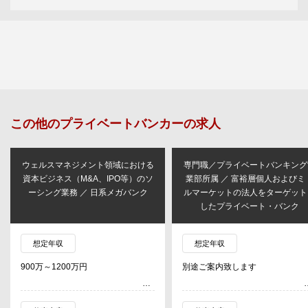
この他の
プライベートバンカー
の求人
ウェルスマネジメント領域における
専門職／プライベートバンキング
資本ビジネス（M&A、IPO等）のソ
業部所属 ／ 富裕層個人およびミ
ーシング業務 ／ 日系メガバンク
ルマーケットの法人をターゲット
したプライベート・バンク
想定年収
想定年収
900万～1200万円
別途ご案内致します