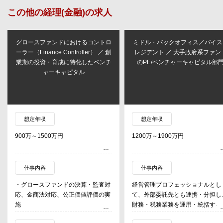
この他の
経理(金融)
の求人
グロースファンドにおけるコントロ
ミドル・バックオフィス／バイス
ーラー（Finance Controller） ／ 創
レジデント ／ 大手政府系ファン
業期の投資・育成に特化したベンチ
のPE/ベンチャーキャピタル部
ャーキャピタル
想定年収
想定年収
900万～1500万円
1200万～1900万円
仕事内容
仕事内容
・グロースファンドの決算・監査対
経営管理プロフェッショナルとし
応、金商法対応、公正価値評価の実
て、外部委託先とも連携・分担し
施
財務・税務業務を運用・統括する
・投資家向け四半期報告書作成、レ