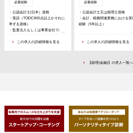
ポーティング業務、運営委員会資料
・GP会社およびPEファンドの資
必要経験
必要経験
作成
管理、経費管理、契約管理等を含
・公認会計士(日本）資格
・公認会計士又は税理士資格
・投資先モニタリング・ポートフォ
管理業務全般、決算書レビュー、
・英語（TOEIC900点以上かそれに
・会計、税務関連業務における実
リオ管理
務申告書レビューおよび監査対応
準ずる資格）
経験（5年以上）
・キャピタルコール、配当償還など
・ファンドストラクチャー内のSP
・監査法人もしくは事業会社での実
の資金移動の管理
の新規設立、管理業務全般、決算
務経験
レビュー、税務申告書レビューお
この求人の詳細情報を見る
この求人の詳細情報を見る
び監査対応・GP会社、PEファン
およびSPCの会計処理、税務処理
針の決定および処理内容への照会
応
【経理(金融)】の求人一覧へ
・投資先や共同投資家の財務経理
当者との各種連携