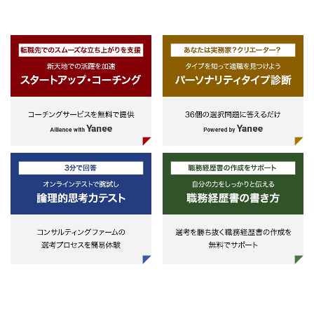
(requisite)
タリング
formulate risk mitigation plans
・Excellent analytical and
-ファンド計測等におけるツール
・Reporting to the relevant
communication skills in English
開発、要件定義、外部ツールのオペ
stakeholders including committee
(both verbal and written) (requisit
レーション
and senior management as
・Influence and leadership skills 
-未上場株のバリュエーション評
required
work with multiple local and globa
価
・Regularly evaluating the
functions including Investments,
effectiveness of risk management
Finance and Legal
processes and making necessary
・Strategic thinking and ability to
improvements
balance detailed and big picture
・Other related works
issues
・Potentially the successor for
・Excel, Word, Power Point
Head of Credit Risk Management
(requisite)
over time.
・Japanese: Native or Fluent
(verbal and written)
・English: Native or Fluent (verba
and written)
・Self-starter with good forward
planning, leadership and
management skills
・Excellent all-round communicat
at all levels