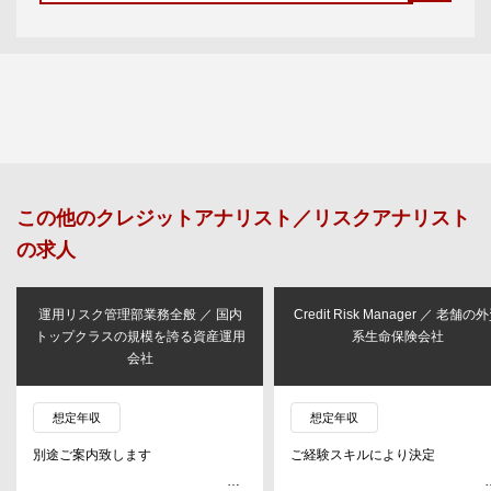
この他の
クレジットアナリスト／リスクアナリスト
の求人
運用リスク管理部業務全般 ／ 国内
Credit Risk Manager ／ 老舗の
トップクラスの規模を誇る資産運用
系生命保険会社
会社
想定年収
想定年収
別途ご案内致します
ご経験スキルにより決定