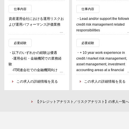
仕事内容
仕事内容
資産運用会社における運用リスクお
・Lead and/or support the followi
よび運用パフォーマンス評価業務
credit risk management related
responsibilities
・運用リスク管理
・Developing, implementing and
-当社の運用するファンドのリス
reviewing credit risk policies,
必要経験
必要経験
ク測定、管理
procedures and credit limits to
・以下のいずれかの経験は優遇
・+ 10 year work experience in
-運用リスク管理におけるツール
mitigate potential losses
-運用会社・金融機関での業務経
credit / market risk management,
開発、外部ツールのオペレーション
・Evaluating reinsurance and/or
験
asset management, investment
-ファンド運用に関するリスク管
derivatives programs/strategies
-IT関連会社での金融機関向け開発
accounting areas at a financial
理指標の測定、管理
from credit risk management
経験（データベースの維持管理や要
institution
・運用コンプライアンス業務
perspective
件定義等の経験がある方）
この求人の詳細情報を見る
・Understanding of reinsurance
この求人の詳細情報を見る
-運用資産に関するガイドライン
・Preparing and/or reviewing
-運用フロント経験
concepts and current best practic
チェック
contractual agreements including
・金融関連知識（必須）
will be considered an advantage
-売買発注業務における法令諸規
but not limited to reinsurance
・EXCEL ACCESS等でEUC開発で
・Good knowledge of
則の遵守状況チェック
collateral guidelines, negotiating
【クレジットアナリスト／リスクアナリスト】の求人一覧へ
きる程度の情報リテラシー（必須）
(re)insurance, derivatives, and
・運用パフォーマンス測定およびモ
optimal collateral terms
investment (requisite)
ニタリング
・Monitoring and identifying key
・Basic knowledge of accounting
-当社の運用するファンドの収益
credit risks in the portfolio (bonds,
credit analysis,
率計算および要因分析
loans, securitization, real estate,
statistics/quantitative analysis
-当社の運用するファンドのモニ
derivatives, reinsurance, etc.) and