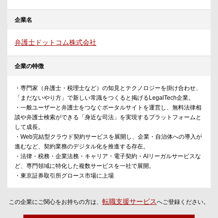
企業名
弁護士ドットコム株式会社
企業の特徴
・専門家（弁護士・税理士など）の知見とテクノロジーを掛け合わせ、
「まだないやり方」で新しい常識をつくると掲げるLegalTech企業。
・一般ユーザーと弁護士をつなぐポータルサイトを運営し、無料法律相
談や弁護士検索ができる「身近な司法」を実現するプラットフォームと
して成長。
・Web完結型クラウド契約サービスを展開し、企業・自治体への導入が
進むなど、契約業務のデジタル化を推進する存在。
・法律・税務・企業法務・キャリア・電子契約・AIリーガルサービスな
ど、専門領域に特化した複数サービスを一社で展開。
・東京証券取引所グロース市場に上場
転職支援サービス
この企業にご関心をお持ちの方は、
へご登録ください。