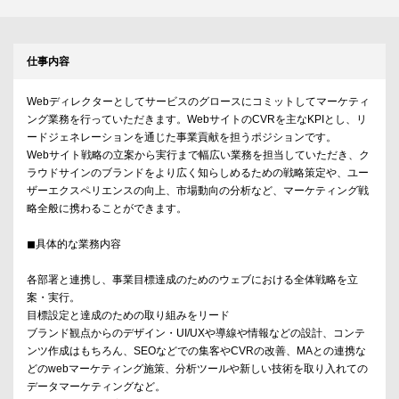
仕事内容
Webディレクターとしてサービスのグロースにコミットしてマーケティ
ング業務を行っていただきます。WebサイトのCVRを主なKPIとし、リ
ードジェネレーションを通じた事業貢献を担うポジションです。
Webサイト戦略の立案から実行まで幅広い業務を担当していただき、ク
ラウドサインのブランドをより広く知らしめるための戦略策定や、ユー
ザーエクスペリエンスの向上、市場動向の分析など、マーケティング戦
略全般に携わることができます。
◼具体的な業務内容
各部署と連携し、事業目標達成のためのウェブにおける全体戦略を立
案・実行。
目標設定と達成のための取り組みをリード
ブランド観点からのデザイン・UI/UXや導線や情報などの設計、コンテ
ンツ作成はもちろん、SEOなどでの集客やCVRの改善、MAとの連携な
どのwebマーケティング施策、分析ツールや新しい技術を取り入れての
データマーケティングなど。