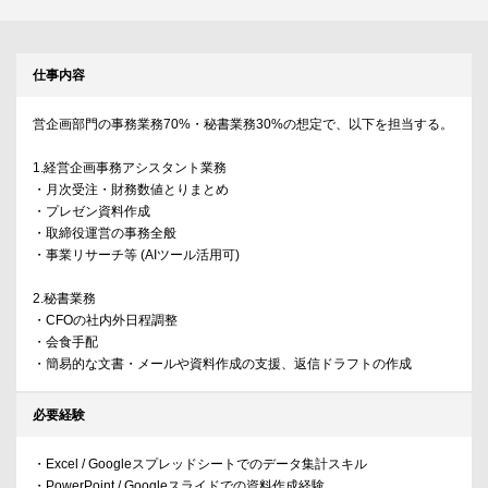
仕事内容
営企画部門の事務業務70%・秘書業務30%の想定で、以下を担当する。
1.経営企画事務アシスタント業務
・月次受注・財務数値とりまとめ
・プレゼン資料作成
・取締役運営の事務全般
・事業リサーチ等 (AIツール活用可)
2.秘書業務
・CFOの社内外日程調整
・会食手配
・簡易的な文書・メールや資料作成の支援、返信ドラフトの作成
必要経験
・Excel / Googleスプレッドシートでのデータ集計スキル
・PowerPoint / Googleスライドでの資料作成経験