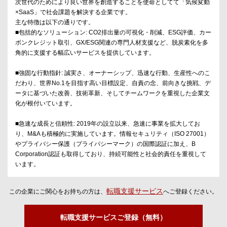
次世代のためにより良い世界を創造することを使命としてて「気候変動
×SaaS」で社会課題を解決する企業です。
主な特徴は以下の通りです。
■包括的なソリューション: CO2排出量の可視化・削減、ESG評価、カー
ボンクレジット取引、GX/ESG関連の専門人材支援など、脱炭素化を多
角的に支援する幅広いサービスを提供しています。
■強固な行動指針: 誠実さ、オーナーシップ、迅速な行動、生産性へのこ
だわり、世界No.1を目指す高い目標設定、自責の念、前向きな挑戦、デ
ータに基づいた改善、技術革新、そしてチームワークを重視した企業文
化が根付いています。
■急速な成長と信頼性: 2019年の設立以来、急速に事業を拡大してお
り、M&Aも積極的に実施しています。情報セキュリティ（ISO 27001）
やプライバシー保護（プライバシーマーク）の国際認証に加え、B
Corporation認証も取得しており、持続可能性と社会的責任を重視して
います。
転職支援サービス
この企業にご関心をお持ちの方は、
へご登録ください。
転職支援サービスご登録（無料）