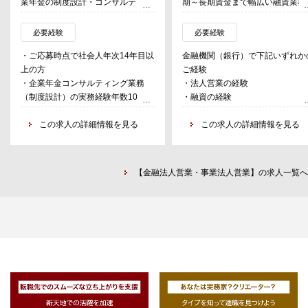
業年金の制度設計・コンサルティン
期～長期資金まで幅広い融資業務
グ
担う。
・融資だけでなく、お客様のニー
必要経験
必要経験
■職務詳細
に応じてシンジケートローン、事
・ご応募時点で社会人年次14年目以
金融機関（銀行）で下記いずれか
・ホールセール営業担当への同行支
承継、M＆Aなどの案件も取り扱
上の方
ご経験
援（企業年金等への財政決算報告
う。
・企業年金コンサルティング業務
・法人営業の経験
等）
（制度設計）の実務経験年数10年以
・融資の経験
・年金財政や退職給付会計をふまえ
（具体的なイメージ）
上の方
た退職金・年金制度の立案・設計
・店舗周辺の法人顧客を50‐100
この求人の詳細情報を見る
この求人の詳細情報を見る
・企業再編や定年延長等の人事制度
度、貸出残高100億円程度を担当
変更等を受けた制度見直しのコンサ
・財務分析、事業性評価を行い、
ルティング
資や各種ソリューションの提案を
・DC運管獲得に向けた制度設計・
う
【金融法人営業・事業法人営業】の求人一覧へ
コンサルティング
・その他、経営改善支援、再生支
※個人で担当顧客を抱えたり、顧客
援、経営指導等を行う場面もあり
開拓をしていただくことはございま
せん。