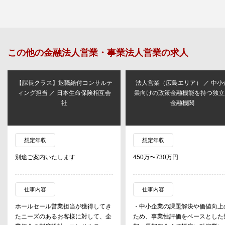
この他の
金融法人営業・事業法人営業
の求人
【課長クラス】退職給付コンサルテ
法人営業（広島エリア） ／ 中小
ィング担当 ／ 日本生命保険相互会
業向けの政策金融機能を持つ独立
社
金融機関
想定年収
想定年収
別途ご案内いたします
450万〜730万円
仕事内容
仕事内容
ホールセール営業担当が獲得してき
・中小企業の課題解決や価値向上
たニーズのあるお客様に対して、企
ため、事業性評価をベースとした