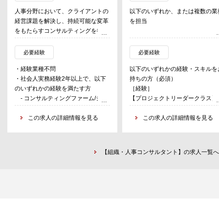
人事分野において、クライアントの
以下のいずれか、または複数の業
経営課題を解決し、持続可能な変革
を担当
をもたらすコンサルティングを行
う。
【業務①：経営戦略と連動した人
具体的には、
戦略の立案】
必要経験
必要経験
・グローバル/グループ人材マネジ
幅広い業種の民間企業や公共セク
・経験業種不問
以下のいずれかの経験・スキルを
メント基盤構築
ー向けに、経営戦略や組織のミッ
・社会人実務経験2年以上で、以下
持ちの方（必須）
・人事制度改革に伴うプロセス
ョン実現のために必要な人材戦略
のいずれかの経験を満たす方
［経験］
（等級、報酬、評価）策定
立案をご支援します。
- コンサルティングファーム/シン
【プロジェクトリーダークラス】
・人事システムの基本構想策定
［業務の具体例］
クタンクにおいて、人事領域でのIT
以下の経験をお持ちの方
・人事業務プロセス改革
・人材戦略立案（人材領域におけ
または業務コンサルティング経験を
この求人の詳細情報を見る
シンクタンク、コンサルティング
この求人の詳細情報を見る
・グローバルタレントマネジメン
中計策定支援）・人材ポートフォ
お持ちの方
ァーム等における当該領域でのプ
トの実現
オ策定・人的資本開示支援
- SIerとして人事領域のご経験を
ジェクトリーダー（プロジェクト
・エンゲージメント向上施策の策
・雇用・人材関係政策動向と事業
お持ちの方
施責任者、プロジェクト受注に係
定と実現
響分析など
【組織・人事コンサルタント】の求人一覧へ
- 人事領域のパッケージ開発経験
リード）の実務経験
等のプロジェクト等に従事する。
をお持ちの方
【業務②：人材戦略の実行支援】
- SAP導入経験をお持ちの方（人
【メンバークラス】：以下のいず
入社後の業務内容(役割)は、即戦力
幅広い業種の民間企業や公共セク
事領域以外も歓迎します）
かの経験をお持ちの方
としてクライアントに価値を提供で
ー向けに、人材戦略を実現するた
- 事業会社人事のご経験をお持ち
①シンクタンク、コンサルティン
きる業務領域／テクノロジーの専門
に必要となる組織・人事上の課題
の方
ファームにおける当該領域の実務
性と、今後の中長期的な志向の双方
具体的に解決するご支援をします
- BPOサービス企業で人事領域の
験
を勘案して決定する。
［業務の具体例］