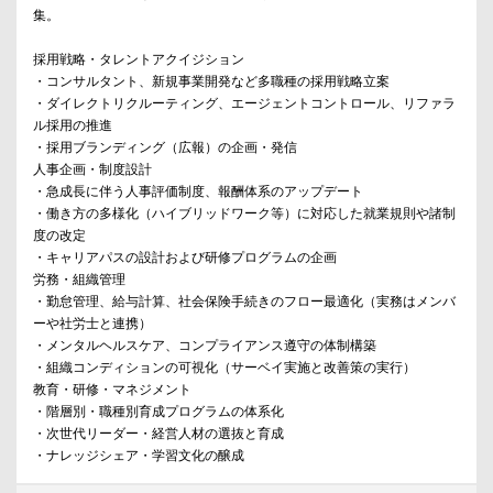
集。
採用戦略・タレントアクイジション
・コンサルタント、新規事業開発など多職種の採用戦略立案
・ダイレクトリクルーティング、エージェントコントロール、リファラ
ル採用の推進
・採用ブランディング（広報）の企画・発信
人事企画・制度設計
・急成長に伴う人事評価制度、報酬体系のアップデート
・働き方の多様化（ハイブリッドワーク等）に対応した就業規則や諸制
度の改定
・キャリアパスの設計および研修プログラムの企画
労務・組織管理
・勤怠管理、給与計算、社会保険手続きのフロー最適化（実務はメンバ
ーや社労士と連携）
・メンタルヘルスケア、コンプライアンス遵守の体制構築
・組織コンディションの可視化（サーベイ実施と改善策の実行）
教育・研修・マネジメント
・階層別・職種別育成プログラムの体系化
・次世代リーダー・経営人材の選抜と育成
・ナレッジシェア・学習文化の醸成