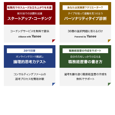
ご経験をお持ちの方
②一般事業会社、官公庁等公共セ
人事制度改革、採用戦略、タレン
ターにおける人材関連の企画・設
＜直近のプロジェクト事例＞
マネジメント、人材育成施策設計
計・変革等に関する実務経験
・大手消費材メーカー「グローバ
エンゲージメント向上、組織風土
ル人材マネジメント基盤構築」
意識改革、など
［スキル・資格］
・大手プロセス系メーカー「人的
①実務経験相応のスキル、特に組
経営基盤構築」
織・人材分野の専門的知見
・大手電機メーカー「グローバル
②論理的思考力、仮説構築力、ド
人材マネジメント基盤構築」
ュメンテーション力、プレゼンテ
・大手金融業 「人事制度構築およ
ション力、コミュニケーション力
び新会社人事業務・情報基盤整備」
定量分析力
・大手航空会社系旅行会社「合併
に伴う組織 人事体系統合」
・大手商社「小さな本社を実現す
る業務プロセスの構築」
・大手金融業「企業合併に伴うグ
ループ人事業務の統合」