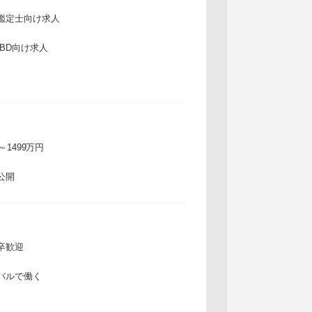
鑑定士向け求人
IBD向け求人
万～1499万円
公開
卒歓迎
バルで働く