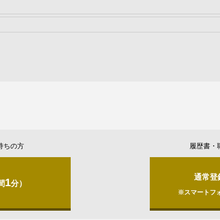
持ちの方
履歴書・
通常登
1
間
分）
※スマートフ