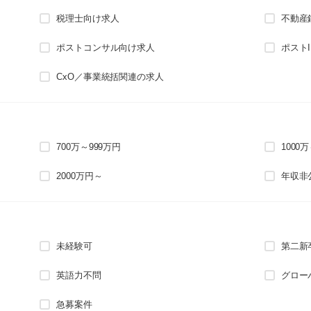
税理士向け求人
不動産
ポストコンサル向け求人
ポスト
CxO／事業統括関連の求人
700万～999万円
1000
2000万円～
年収非
未経験可
第二新
英語力不問
グロー
急募案件