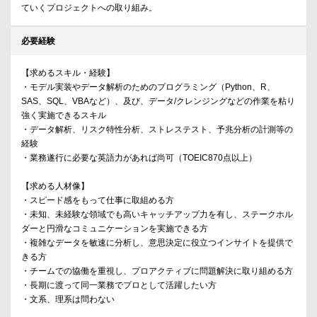
ていくプロジェクトへの取り組み。
必要経験
【求めるスキル・経験】
・モデル実装やデータ解析のためのプログラミング（Python、R、
SAS、SQL、VBAなど）、及び、データ/クレンジングなどの作業を粘り
強く実施できるスキル
・データ解析、リスク特性分析、ストレステスト、予兆分析の計測等の
経験
・業務遂行に必要な英語力があれば尚可（TOEIC870点以上）
【求める人材像】
・スピード感をもって仕事に取組める方
・未知、未経験な領域でも高いキャッチアップ力を有し、ステークホル
ダーと円滑なコミュニケーションを実施できる方
・複雑なデータを敏速に分析し、意思決定に役立つインサイトを提供で
きる方
・チームでの協働を重視し、プロアクティブに問題解決に取り組める方
・長期に渡って同一業務でプロとして活躍したい方
・文系、理系は問わない