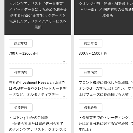
クオンツアナリスト（データ事業）
クオンツ担当（開発・AI本部 ト
／ ビックデータによる経済予測を提
ャリー部） ／ 国内有数の仮想通
供するFintech企業/ビッグデータを
取引所
活用したアナリティクスサービスを
展開
想定年収
想定年収
700万～1200万円
800万～1500万円
仕事内容
仕事内容
当社のInvestment Research Unitで
フロント機能に特化した新組織（
はPOSデータやクレジットカードデ
オンツG）の立ち上げに伴い、立
ータなど、オルタナティブデータと
上げフェーズに参画頂ける人材を
呼ばれるデータを収集・加工・分析
集しております。暗号資産ディー
し、クオンツ・ジャッジメンタル含
ング業務における定量分析・モデ
必要経験
必要経験
め多くの機関投資家にデータを提供
開発を通じた収益最適化をご担当
・以下いずれかのご経験
・金融業界でのトレーディング、
しております。
きます。
-証券会社または資産運用会社で
たは定量分析に関する実務経験（
本ポジションでは、当社が扱う多様
・カバー取引のコスト分析・カバ
のクオンツアナリスト、クオンツポ
年以上）
なオルタナティブデータを活用し、
戦略の定量的な策定・改善