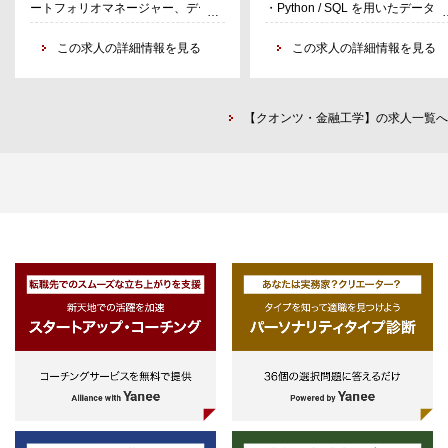
ートフォリオマネージャー、データ
・Python / SQL を用いたデータ分
クオンツ運用におけるパフォーマン
・自社のスプレッド・パラメータ
サイエンティストとして、複雑なデ
析・モデリングの実務経験
スの検証・投資戦略の開発から、オ
定
ータセットをバックテストし、投資
この求人の詳細情報を見る
・統計学・確率論・線形代数等の
この求人の詳細情報を見る
ルタナティブデータの集計・加工手
・市場データを活用した収益機会
戦略を開発した経験
理的基礎
法の改善を担っていただきます。
探索・分析
-SQLおよびPythonを用いたデー
・POSデータやクレジットカードを
・デリバティブの理論価格算出モ
タ分析の経験
用いた運用モデルの作成およびパフ
ルの設計・実装・検証
【クオンツ・金融工学】の求人一覧へ
ォーマンスの測定を行う
・Python / BigQuery / GCP を用
・証券会社を持つ当グループのアセ
た分析基盤上でのモデル開発・運
ットを活用した、運用商品の開発
・パフォーマンスの測定結果からデ
ータの改善点を提案し、エンジニア
と協働してデータを改善する
・データ・運用モデルに関連するド
キュメントを作成する