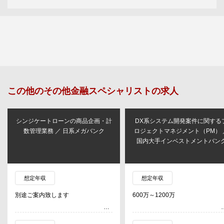
この他の
その他金融スペシャリスト
の求人
シンジケートローンの商品企画・計
DX系システム開発案件に関する
数管理業務 ／ 日系メガバンク
ロジェクトマネジメント（PM） 
国内大手インベストメントバン
想定年収
想定年収
別途ご案内致します
600万～1200万