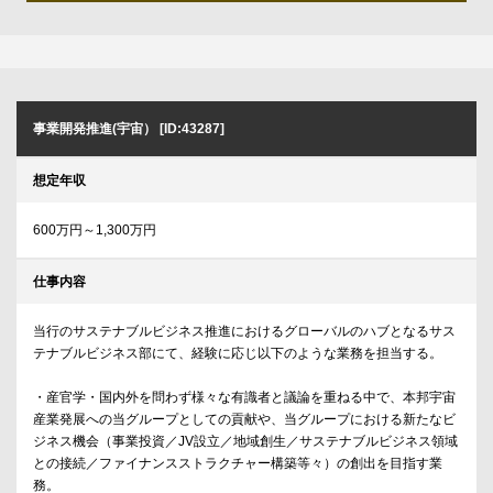
事業開発推進(宇宙） [ID:43287]
想定年収
600万円～1,300万円
仕事内容
当行のサステナブルビジネス推進におけるグローバルのハブとなるサス
テナブルビジネス部にて、経験に応じ以下のような業務を担当する。
・産官学・国内外を問わず様々な有識者と議論を重ねる中で、本邦宇宙
産業発展への当グループとしての貢献や、当グループにおける新たなビ
ジネス機会（事業投資／JV設立／地域創生／サステナブルビジネス領域
との接続／ファイナンスストラクチャー構築等々）の創出を目指す業
務。