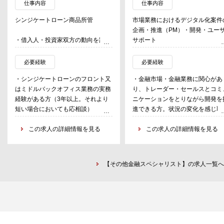
仕事内容
仕事内容
シンジケートローン商品所管
市場業務におけるデジタル化案件
企画・推進（PM）・開発・ユー
・借入人・投資家双方の動向を踏ま
サポート
えた、新商品開発・組成プロセスの
DX化
必要経験
必要経験
・各種法規制対応・行内ルール・シ
・シンジケートローンのフロント又
・金融市場・金融業務に関心があ
ンジケートローン契約書等の雛形整
はミドルバックオフィス業務の実務
り、トレーダー・セールスとコミ
備
経験がある方（3年以上。それより
ニケーションをとりながら開発を
・領域の計数施策管理・データ分析
短い場合においても応相談）
進できる方。状況の変化を感じ取
・組成・販売実績のデータの蓄積・
・金融機関において、商品企画・商
スピード感をもって行動できる方
と営業支援のための分析等
品所管業務の経験がある方（3年以
この求人の詳細情報を見る
この求人の詳細情報を見る
上。それより短い場合においても応
相談）
・シンジケートローンのドキュメン
【その他金融スペシャリスト】の求人一覧へ
テーション業務に興味がある方
・データ分析について実戦経験があ
り、報告資料としてまとめる事がで
きる方