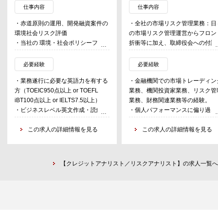
仕事内容
仕事内容
・赤道原則の運用、開発融資案件の
・全社の市場リスク管理業務：日
環境社会リスク評価
の市場リスク管理運営からフロン
・当社の 環境・社会ポリシーフレー
折衝等に加え、取締役会への付議
ムワークに基づく個別案件の強化デ
報告、CROへの報告・議論等
ューデリジェンス実施、フレームワ
・ポジション保有部署に対する各
必要経験
必要経験
ーク高度化に向けた知見提供
リスクリミットの設定・リミット
・業務遂行に必要な英語力を有する
・金融機関での市場トレーディン
守状況のモニタリングと牽制・経
方（TOEIC950点以上 or TOEFL
業務、機関投資家業務、リスク管
営 陣への報告等を始めとする市
iBT100点以上 or IELTS7.5以上）
業務、財務関連業務等の経験。
リスク管理業務の企画及び遂行
・ビジネスレベル英文作成・読解力
・個人パフォーマンスに偏り過ぎ
・規制及び当局対応、新商品審査
を有する方
ず、チームワークを重視し、常に
応、リスク計測モデル検討、シス
・環境社会の課題解決に意欲的に取
この求人の詳細情報を見る
織対応力の向上に重きを置いて業
この求人の詳細情報を見る
ム対応
り組める方
へ取り組める。積極的な取り組み
提言等を元に、チームの活性化に
献できる。
【クレジットアナリスト／リスクアナリスト】の求人一覧へ
・新規案件等での市場リスクの分
析・特定において必要となる洞察
と分析力。
・ポジション保有部署への牽制を
うに際して必要となるヒューマン
キルと折衝力。