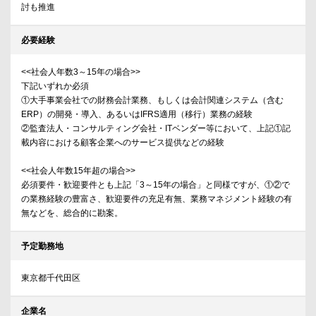
討も推進
必要経験
<<社会人年数3～15年の場合>>
下記いずれか必須
①大手事業会社での財務会計業務、もしくは会計関連システム（含む
ERP）の開発・導入、あるいはIFRS適用（移行）業務の経験
②監査法人・コンサルティング会社・ITベンダー等において、上記①記
載内容における顧客企業へのサービス提供などの経験
<<社会人年数15年超の場合>>
必須要件・歓迎要件とも上記「3～15年の場合」と同様ですが、①②で
の業務経験の豊富さ、歓迎要件の充足有無、業務マネジメント経験の有
無などを、総合的に勘案。
予定勤務地
東京都千代田区
企業名