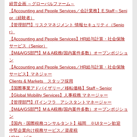
経営企画 ～グローバルファーム～
【Accounting and People Services／会計業務】E.Staff～Seni
or（経験者）
【管理部門】リスクマネジメント 情報セキュリティ（Senio
r）
【Accounting and People Services】HR給与計算・社会保険
サービス（Senior）
【M&A/GS部門】M＆A税務(国内案件多数）オープンポジショ
ン
【Accounting and People Services／HR給与計算・社会保険
サービス】マネジャー
Clients & Markets スタッフ採用
【国際事業アドバイザリー／移転価格】Staff～Senior
【Global Mobility Services】人事税務 マネージャー
【管理部門】ITインフラ アシスタントマネージャー
【M&A/GS部門】M＆A税務(国内案件多数）オープンポジショ
ン
【国内・国際税務コンサルタント】福岡 ※UIターン歓迎
中堅企業向け税務サービス／資産税