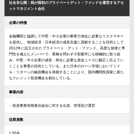
社名非公開：我が国初のブライベートデット・ファンドを運営するアセ
ットマネジメント会社
企業の特徴
金融機関と協調して中堅・中小企業の事業力強化に必要なリスクマネー
を提供し、地域経済・日本経済の成長支援に貢献することを目的として
2012年に設立されたプライベート・デット・ファンド。高度な規律と専
門性を備えたメンバーで、業種を問わず小型案件にも積極的に取り組
み、中堅・中小企業の成長・再生に必要な資金ニーズに幅広く応えてい
くことを事業の目的としている。また日本のローン市場においてミド
ル・リターンの融資機会を発掘することにより、国内機関投資家に新た
なクレジット投資機会を創出している。
事業内容
・投資事業有限責任組合に対する出資、管理及び運営
従業員数
1-50名