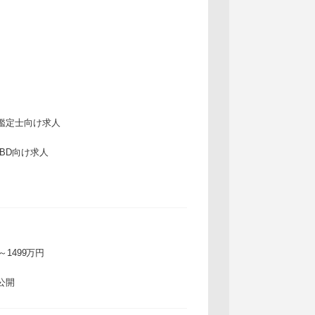
鑑定士向け求人
IBD向け求人
万～1499万円
公開