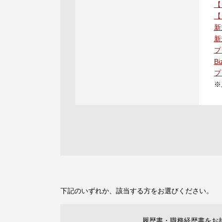
【
【
新
新
プ
B
プ
※
下記のいずれか、該当する方をお選びください。
履歴書・職務経歴書をお