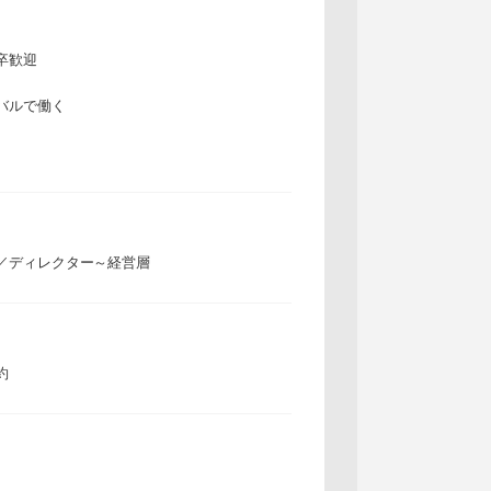
卒歓迎
バルで働く
／ディレクター～経営層
約