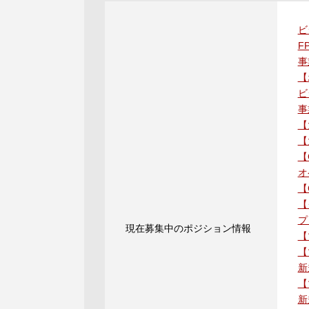
ビ
F
事
【
ビ
事
【
【
【
オ
【
【
プ
現在募集中のポジション情報
【
【
新
【
新