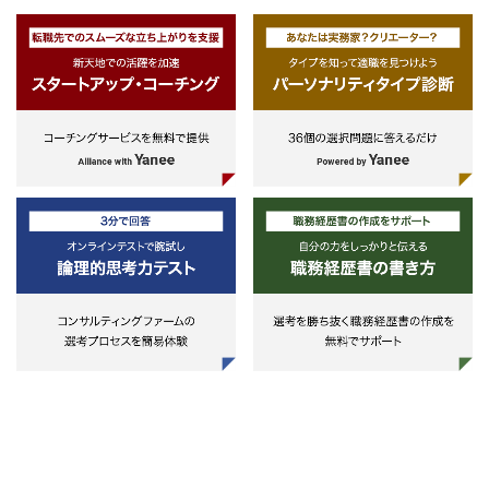
・組織全体への品質意識の啓蒙活動
・テストプロセスの評価や改善活動
【開発環境・技術スタック】
・バックエンド
言語：C#
フレームワーク：ASP.NET
Core
ORM：Entity Framework Core
API：REST（FastEndpoints、
MediatR）
テスト：xUnit
・フロントエンド
言語：TypeScript
フレームワーク：
React（Carbon React）
ビルドツール：Vite
テスト：Vitest、React Testing
Library
インフラ
クラウド：Microsoft Azure
データベース：Azure SQL