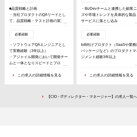
■品質戦略と計画
・BizDevチームと連携した顧客
・当社プロダクトのQAリードとし
ズや市場トレンドを具体的な製品
て、品質戦略・テスト計画の策定と
サービスに落とし込み
実行
・プロダクトのビジョン、戦略、
-開発プロダクトに対する新機
ードマップの策定
必要経験
必要経験
能テストの計画、設計、実施
・プロダクトの要件定義、仕様策
・ソフトウェアQAエンジニアとし
toB向けプロダクト（SaaSや業務
-複数プロダクト間の統合テス
定、開発ディレクション
て実務経験（3年以上）
パッケージなど）のプロダクトマ
ト設計・運用
・ユーザーリサーチ、データ分析
・アジャイル開発において開発チー
ジメント経験3年以上
-非機能テストの設計・実施
基づいたプロダクト改善
ムと一体となりスピードとプロダク
-リリースサイクルにあわせた
・開発チーム、デザインチーム、
ト品質の両立を目指すことができる
自動E2Eテストの運用
ーケティングチームなど、関係部
方
この求人の詳細情報を見る
この求人の詳細情報を見る
-PdM、エンジニア、デザイナ
との連携
・異なるチームや職種をまたいだコ
ー等を含む開発チームの一員として
・プロダクトのKPI設定、効果測
ミュニケーション能力
PJを進行
定、改善施策の実行
【CIO・ITディレクター・マネージャー】の求人一覧へ
・各プロダクトを担当するQAエン
ジニアのリード
・QAチームメンバーの育成・リー
ド、ナレッジ共有の推進
・迅速でホスピタリティのある顧客
対応のためのカスタマーサクセスや
営業との連携