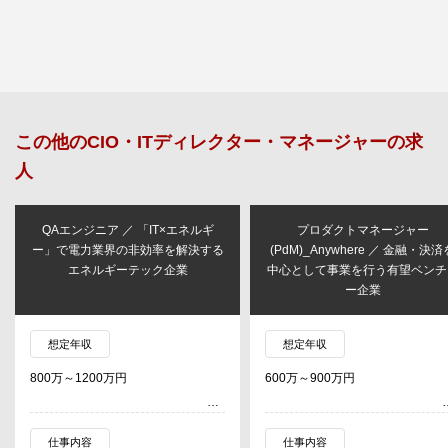
この他の
CIO・ITディレクター・マネージャー
の求
人
QAエンジニア ／ 「IT×エネルギ
プロダクトマネージャー
ー」で電力業界の非効率を解決する
(PdM)_Anywhere ／ 金融・決済
エネルギーテック企業
中心として事業を行う有望ベンチ
ー企業
想定年収
想定年収
800万～1200万円
600万～900万円
仕事内容
仕事内容