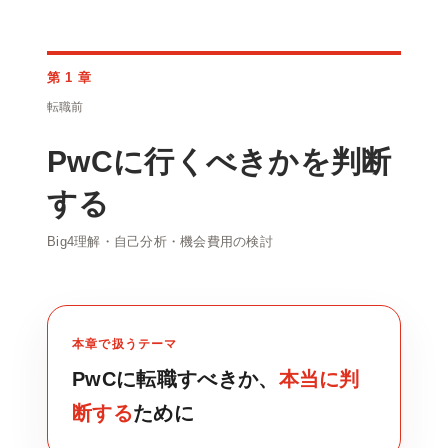
第 1 章
転職前
PwCに行くべきかを判断
する
Big4理解・自己分析・機会費用の検討
本章で扱うテーマ
PwCに転職すべきか、
本当に判
断する
ために