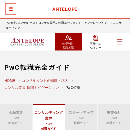
☰
ANTELOPE
PE/金融/コンサル/ポストコンサル専門の転職エージェント アンテロープキャリアコンサ
ルティング
無料登録・
募集中の
転職相談
セミナー
PwC転職完全ガイド
HOME
コンサルタントの転職・求人
コンサル業界 転職ナビゲーション
PwC特集
金融業界
コンサルティング
スタートアップ
事業会社
への
業界
への
への
転職ガイド
転職ガイド
転職ガイド
への
転職ガイド