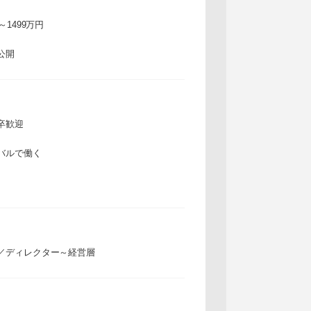
万～1499万円
公開
卒歓迎
バルで働く
／ディレクター～経営層