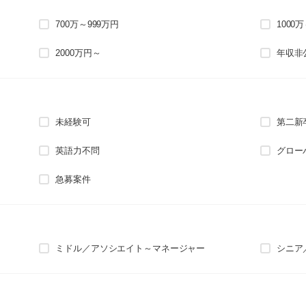
700万～999万円
1000
2000万円～
年収非
未経験可
第二新
英語力不問
グロー
急募案件
ミドル／アソシエイト～マネージャー
シニア