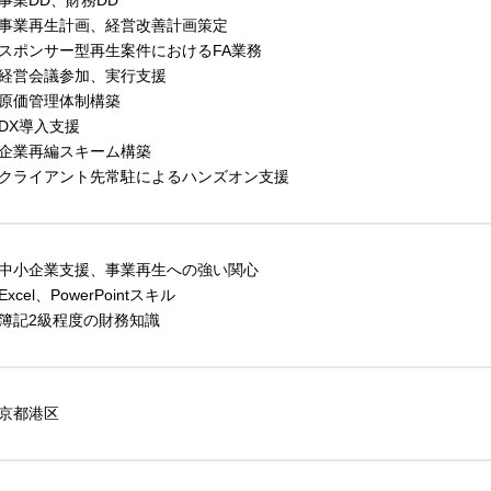
事業DD、財務DD
事業再生計画、経営改善計画策定
スポンサー型再生案件におけるFA業務
経営会議参加、実行支援
原価管理体制構築
DX導入支援
企業再編スキーム構築
クライアント先常駐によるハンズオン支援
中小企業支援、事業再生への強い関心
Excel、PowerPointスキル
簿記2級程度の財務知識
京都港区