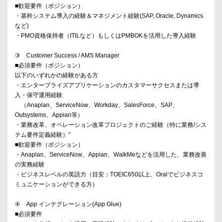
■歓迎要件（ポジション）
・基幹システム導入の経験＆マネジメント経験(SAP, Oracle, Dynamics
など)
・PMO資格保持者（ITILなど）もしくはPMBOKを活用した導入経験
③ Customer Success / AMS Manager
■必須要件（ポジション）
以下のいずれかの経験がある方
・エンタープライズアプリケーションのカスタマーサクセスまたは導
入・保守運用経験
（Anaplan、ServiceNow、Workday、SalesForce、SAP、
Outsystems、Appian等）
・業務改革、オペレーション改革プロジェクトのご経験（特に業務/シス
テム要件定義経験）"
■歓迎要件（ポジション）
・Anaplan、ServiceNow、Appian、WalkMeなどを活用した、業務改善
の実務経験
・ビジネスレベルの英語力（目安：TOEIC650以上、Oralでビジネスコ
ミュニケーションができる方）
④ App インテグレーション(App Glue)
■必須要件