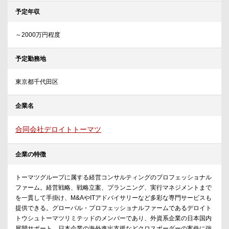
予定年収
～2000万円程度
予定勤務地
東京都千代田区
企業名
合同会社デロイトトーマツ
企業の特徴
トーマツグループに属する経営コンサルティングのプロフェッショナル
ファーム。経営戦略、戦略立案、プランニング、実行マネジメントまで
を一貫して手掛け、M&AやITアドバイサリーなど多彩な専門サービスも
提供できる。グローバル・プロフェッショナルファームであるデロイト
トウシュトーマツリミテッドのメンバーであり、外資系企業の日本国内
展開サポート、日本企業の海外進出支援などクロスボーダーの案件に強