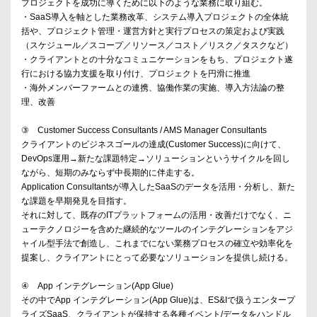
プロジェクトを成功に導くために以下のような業務に取り組む。
・SaaS導入を軸とした業務改革、システム導入プロジェクトの全体統
括や、プロジェクト管理・運営方針と実行プロセスの策定および実践
（スケジュール／スコープ／リソース／コスト／リスク／タスクなど）
・クライアントとの十分なコミュニケーションをもち、プロジェクト遂
行における協力支援を取り付け、プロジェクトを円滑に推進
・海外メンバーファームとの連携、協働作業の実施、導入方法論の整
理、改善
③ Customer Success Consultants / AMS Manager Consultants
クライアントのビジネスゴールの達成(Customer Success)に向けて、
DevOps運用→新たな課題特定→ソリューションというサイクルを回し
ながら、短期のみならず中長期的に伴走する。
Application Consultantsが導入したSaaSのデータを活用・分析し、新た
な課題を早期発見を目指す。
それに対して、既存のITプラットフォームの活用・改善だけでなく、ニ
ューテクノロジーを含めた継続的なツールのインテグレーションをアジ
ャイル型手法で創造し、これまでにない業務プロセスの確立や効率化を
提案し、クライアントにとって必要なソリューションを提供し続ける。
④ App インテグレーション(App Glue)
その中でApp インテグレーション(App Glue)は、ES&Iで扱うエンタープ
ライズSaaS、クライアントが保持する各種イベント/データをハンドル