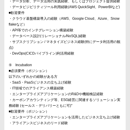
・データ分析、データ活用の実践経験、もしくはプロジェクト提供経験
・データビジビリティツール利用経験(AWS QuickSight、PowerBIなど)
■歓迎要件
・クラウド基盤構築導入の経験（AWS、Google Cloud、Azure、Snow
flakeなど）
・API等でのインテグレーション構築経験
・データベース設計(リレーショナル/NoSQL)経験
・サブスクリプション / マネタイズビジネス経験(特にデータ利活用の観
点)
・DevOps(CICDパイプライン)利活用経験
⑤ Incubation
■必須要件（ポジション）
以下のいずれかの経験がある方
・SaaS・PaaSビジネスの立ち上げ経験
・IT領域でのアライアンス構築経験
・エンタープライズアプリケーションのR&Dや機能検証経験
・カーボンアカウンティング等、ESG経営に関連するソリューション実
務経験 (セールス・デリバリーともに可)"
■歓迎要件（ポジション）
・エンタープライズアプリケーションを活用したビジネス立ち上げ経験
・アライアンスビジネスのリード経験