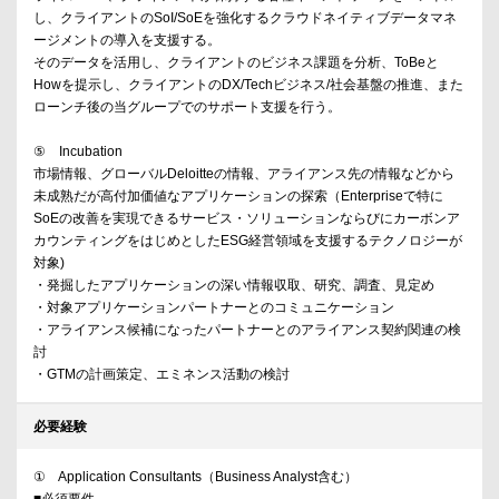
し、クライアントのSoI/SoEを強化するクラウドネイティブデータマネ
ージメントの導入を支援する。
そのデータを活用し、クライアントのビジネス課題を分析、ToBeと
Howを提示し、クライアントのDX/Techビジネス/社会基盤の推進、また
ローンチ後の当グループでのサポート支援を行う。
⑤ Incubation
市場情報、グローバルDeloitteの情報、アライアンス先の情報などから
未成熟だが高付加価値なアプリケーションの探索（Enterpriseで特に
SoEの改善を実現できるサービス・ソリューションならびにカーボンア
カウンティングをはじめとしたESG経営領域を支援するテクノロジーが
対象)
・発掘したアプリケーションの深い情報収取、研究、調査、見定め
・対象アプリケーションパートナーとのコミュニケーション
・アライアンス候補になったパートナーとのアライアンス契約関連の検
討
・GTMの計画策定、エミネンス活動の検討
必要経験
① Application Consultants（Business Analyst含む）