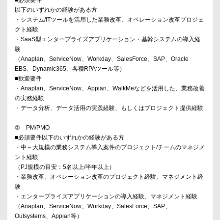
■必須要件
以下のいずれかの経験がある方
・システム/ITツールを活用した業務改革、オペレーション改革プロジェ
クト経験
・SaaS型エンタープライズアプリケーション・基幹システムの導入経
験
（Anaplan、ServiceNow、Workday、SalesForce、SAP、Oracle
EBS、Dynamic365、各種RPAツール等）
■歓迎要件
・Anaplan、ServiceNow、Appian、WalkMeなどを活用した、業務改善
の実務経験
・データ分析、データ活用の実践経験、もしくはプロジェクト提供経験
② PM/PMO
■必須要件以下のいずれかの経験がある方
・中～大規模の業務システム導入案件のプロジェクト/チームのマネジメ
ント経験
（PJ規模の目安：5名以上/半年以上）
・業務改革、オペレーション改革のプロジェクト経験、マネジメント経
験
・エンタープライズアプリケーションの導入経験、マネジメント経験
（Anaplan、ServiceNow、Workday、SalesForce、SAP、
Outsystems、Appian等）