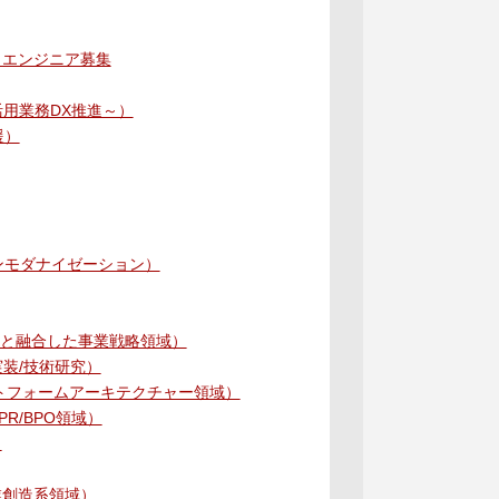
ント・エンジニア募集
AI活用業務DX推進～）
援）
ョンモダナイゼーション）
サービスと融合した事業戦略領域）
社会実装/技術研究）
ering／プラットフォームアーキテクチャー領域）
、BPR/BPO領域）
）
創生・産業創造系領域）