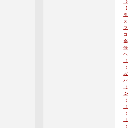
【
【
消
ス
フ
コ
金
保
ヘ
（
（
地
パ
（
D
（
（
（
（
（