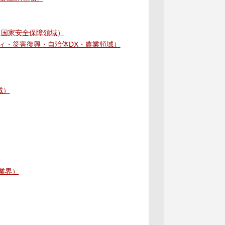
会インフラ・国家安全保障領域）
トシティ・災害復興・自治体DX・農業領域）
領域）
業界）