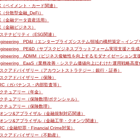
X（ペイメント・カード関連）
X（分散型金融_DeFi）
X（金融データ資産活用）
X（金融ビジネス）
ステナビリティ（ESG関連）
ngineering＿PD&I（エンタープライズシステム領域の構想策定～イン
ngineering＿PE&D（サブスクビジネスプラットフォーム実現支援と生
ngineering＿ADMM（ビジネス俊敏性を向上するモダナイゼーション支
ngineering＿EaaS（業務改善・システム価値向上にむけた運用戦略高
スクアドバイザリー（アカウントストラテジー：銀行・証券）
スクアドバイザリー（保険）
RC（ガバナンス・内部監査等）
クチュアリー（年金）
クチュアリー（保険数理/ポテンシャル）
クチュアリー（保険数理）
オンツ&アプライザル（金融規制対応関連）
オンツ&アプライザル（金融工学・クオンツ関連）
RC（金融犯罪・Financial Crime対策）
スクアドバイザリー（不動産）