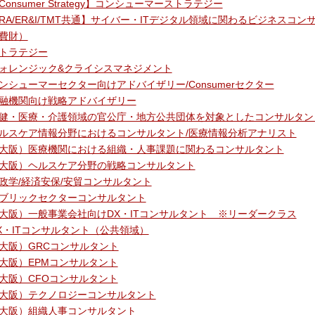
Consumer Strategy】コンシューマーストラテジー
RA/ER&I/TMT共通】サイバー・ITデジタル領域に関わるビジネス
費財）
トラテジー
ォレンジック&クライシスマネジメント
ンシューマーセクター向けアドバイザリー/Consumerセクター
融機関向け戦略アドバイザリー
健・医療・介護領域の官公庁・地方公共団体を対象としたコンサルタン
ルスケア情報分野におけるコンサルタント/医療情報分析アナリスト
大阪）医療機関における組織・人事課題に関わるコンサルタント
大阪）ヘルスケア分野の戦略コンサルタント
政学/経済安保/安貿コンサルタント
ブリックセクターコンサルタント
大阪）一般事業会社向けDX・ITコンサルタント ※リーダークラス
X・ITコンサルタント（公共領域）
大阪）GRCコンサルタント
大阪）EPMコンサルタント
大阪）CFOコンサルタント
大阪）テクノロジーコンサルタント
大阪）組織人事コンサルタント