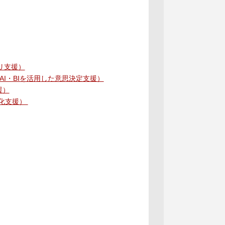
プリ支援）
成AI・BIを活用した意思決定支援）
援）
度化支援）