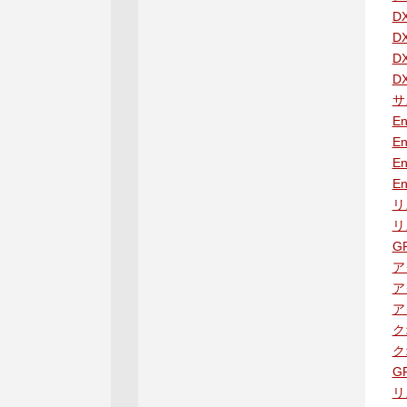
D
D
D
D
サ
E
E
E
E
リ
リ
G
ア
ア
ア
ク
ク
G
リ