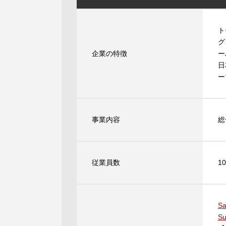
ト
グ
企業の特徴
ー
日
ー
事業内容
総
従業員数
1
S
Su