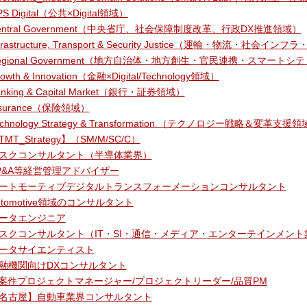
S Digital（公共×Digital領域）
entral Government（中央省庁、社会保障制度改革、行政DX推進領域）
nfrastructure, Transport & Security Justice（運輸・物流・社
egional Government（地方自治体・地方創生・官民連携・スマー
owth & Innovation（金融×Digital/Technology領域）
anking & Capital Market（銀行・証券領域）
nsurance（保険領域）
echnology Strategy & Transformation （テクノロジー戦略＆変革支援
TMT_Strategy】（SM/M/SC/C）
スクコンサルタント（半導体業界）
P&A等経営管理アドバイザー
ートモーティブデジタルトランスフォーメーションコンサルタント
utomotive領域のコンサルタント
ータエンジニア
スクコンサルタント（IT・SI・通信・メディア・エンターテインメント
ータサイエンティスト
融機関向けDXコンサルタント
T案件プロジェクトマネージャー/プロジェクトリーダー/品質PM
名古屋】自動車業界コンサルタント