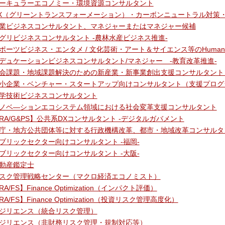
ーキュラーエコノミー・環境資源コンサルタント
X（グリーントランスフォーメーション）・カーボンニュートラル対策
業ビジネスコンサルタント、マネジャーまたはマネジャー候補
グリビジネスコンサルタント -農林水産ビジネス推進-
ポーツビジネス・エンタメ / 文化芸術・アート＆サイエンス等のHuman 
デュケーションビジネスコンサルタント/マネジャー ‐教育改革推進‐
会課題・地域課題解決のための新産業・新事業創出支援コンサルタント
小企業・ベンチャー・スタートアップ向けコンサルタント（支援プログ
学技術ビジネスコンサルタント
ノベ―ションエコシステム領域における社会変革支援コンサルタント
RA/G&PS】公共系DXコンサルタント -デジタルガバメント
庁・地方公共団体等に対する行政機構改革、都市・地域改革コンサルタ
ブリックセクター向けコンサルタント -福岡-
ブリックセクター向けコンサルタント -大阪-
動産鑑定士
スク管理戦略センター（マクロ経済エコノミスト）
RA/FS】Finance Optimization（インパクト評価）
RA/FS】Finance Optimization（投資リスク管理高度化）
ジリエンス（統合リスク管理）
ジリエンス（非財務リスク管理・規制対応等）