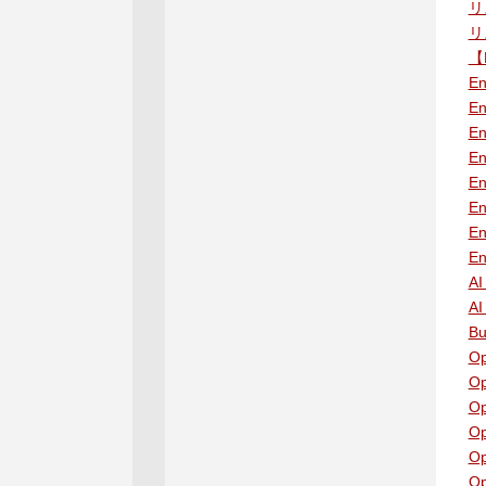
リ
リ
【
E
E
E
E
En
E
E
E
A
A
B
O
O
O
Op
Op
O