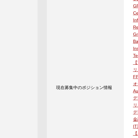
GP
C
I
R
Gr
B
I
T
【
リ
F
オ
現在募集中のポジション情報
A
デ
リ
デ
金
I
【