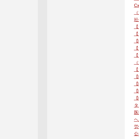
C
（
社
【
【
【
【
【
（
【
【
【
【
【
タ
医
ヘ
労
公