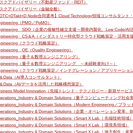
スクアドバイザリー（不動産ファンド・REIT）
スクアドバイザリー（金融全般）
DTC×DTakt×D.Node合同選考】Cloud Technology領域コンサルタ
ngineering（PMO／PgMO）
ngineering＿SDO（企業の俊敏性確立支援～開発内製化、Low Code/
ngineering＿CS＆A（インダストリー特化型クラウド戦略策定・活用支
ngineering（クラウド戦略策定）
gineering＿QE（Quality Engineering）
ngineering（量子＆数理エンジニアリング）
ngineering（量子＆数理エンジニアリング ～未経験者向け～）
ngineering（クラウド戦略策定／インテグレーション／アプリケーシ
I＆Data（AI導入コンサルタント）
I＆Data（AI/データを活用した戦略構想策定）
usiness Model Innovation（先端トレンド・テクノロジー・新規
perations_Industry & Domain Solutions（量子コンピューティング
perations_Industry & Domain Solutions（Modern Engine
perations_Industry & Domain Solutions（企業・オペレーション変革
erations_Industry & Domain Solutions（Smart X Lab.｜先端技術領域
erations_Industry & Domain Solutions（Smart X Lab.｜環境系領域）
perations_Industry & Domain Solutions（Smart X Lab.｜地方