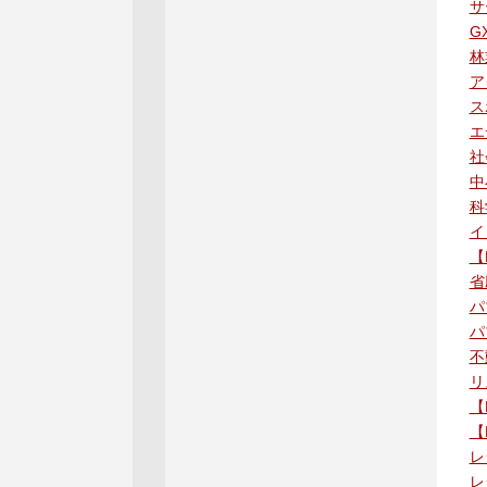
サ
G
林
ア
ス
エ
社
中
科
イ
【
省
パ
パ
不
リ
【
【
レ
レ