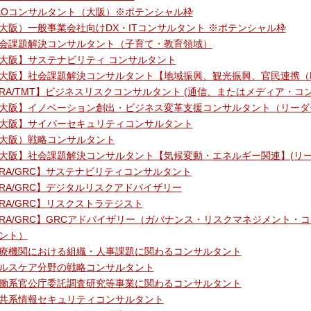
xOコンサルタント（大阪）※ポテンシャル枠
大阪）一般事業会社向けDX・ITコンサルタント ※ポテンシャル枠
会課題解決コンサルタント（子育て・教育領域）
大阪】サステナビリティ コンサルタント
大阪】社会課題解決コンサルタント【地域振興、観光振興、官民連携（PP
RA/TMT】ビジネスリスクコンサルタント (通信、またはメディア・
大阪】イノベーション創出・ビジネス変革支援コンサルタント（リーダ
大阪】サイバーセキュリティコンサルタント
大阪）戦略コンサルタント
大阪】社会課題解決コンサルタント【気候変動・エネルギー関連】(リー
RA/GRC】サステナビリティコンサルタント
RA/GRC】デジタルリスクアドバイザリー
RA/GRC】リスクストラテジスト
RA/GRC】GRCアドバイザリー（ガバナンス・リスクマネジメント・
ント）
療機関における組織・人事課題に関わるコンサルタント
ルスケア分野の戦略コンサルタント
働系官公庁委託調査研究等事業に関わるコンサルタント
共系情報セキュリティコンサルタント