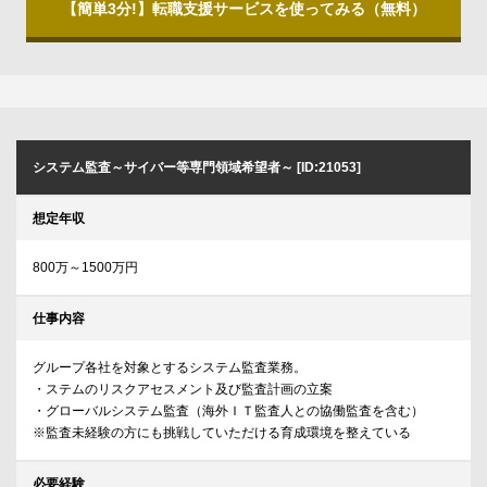
【簡単3分!】転職支援サービスを使ってみる（無料）
システム監査～サイバー等専門領域希望者～ [ID:21053]
想定年収
800万～1500万円
仕事内容
グループ各社を対象とするシステム監査業務。
・ステムのリスクアセスメント及び監査計画の立案
・グローバルシステム監査（海外ＩＴ監査人との協働監査を含む）
※監査未経験の方にも挑戦していただける育成環境を整えている
必要経験