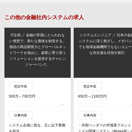
この他の
金融社内システム
の求人
IT企画 ／ 金融の常識にとらわれな
システムエンジニア ／ 日本の金
い発想で、新たな価値を創造する。
システムに深く根ざし、メガバン
独自の商品開発力とグローバルネッ
でも地域金融機関でもないユニー
トワークを強みに、顧客に寄り添う
な存在感を目指す銀行
ソリューションを提供するチャレン
ジャーバンク。
想定年収
想定年収
500万～700万円
650万～1100万円
仕事内容
仕事内容
システム企画に係る、主に以下業務
・外部ベンダーの市場系フロント
を担当。
ミドル関連システム（Murex等）