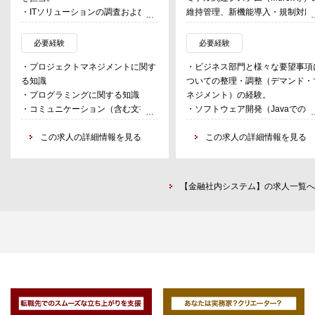
・ITソリューションの調査および導
維持管理、新機能導入・規制対応
入計画の策定
のプロジェクト遂行。および情報
・新技術（RPA、チャットボット
末（Refinitiv、Bloomberg等）の
必要経験
必要経験
等）の導入推進
改、維持管理。
・プロジェクトマネジメントに関す
・ビジネス部門と様々な要望事項
・システム化による業務効率化の推
・SWIFT等の外部ベンダーの決済
る知識
ついての整理・調整（デマンド・
進
ステム、内部開発した市場系バッ
・プログラミングに関する知識
ネジメント）の経験。
関連システムの開発、受入、維持
・コミュニケーション（含む文書）
・ソフトウェア開発（Javaでの
理、ならびにシステム更改・新規
能力
経験であれば尚可）・導入経験。
ステム導入のプロジェクト遂行。
・業務分析能力、問題解決能力、提
この求人の詳細情報を見る
・プロジェクトライフサイクルの
この求人の詳細情報を見る
・ビジネス部門からのリクエスト
案力
フェーズでのマネジメント経験。
問合せ対応、社内外の関係者との
・デリバティブ関連システムを設
整、プロジェクト化（立ち上げ）
計・開発もしくは導入した経験。
要件定義から導入後のフォローア
【金融社内システム】の求人一覧へ
・Windows/Linux の基本的な知
プまでの対応。
有する（Java/Excel VBA/シェル
/SQLプログラミングのスキルが
と尚可）
・ビジネスやIT内の複数チーム間
利害ならびにスケジュール等の調
ならびにゴール設定を行い、プロ
ェクトを推進できる。
・簡潔明瞭でかつ必要な情報が盛