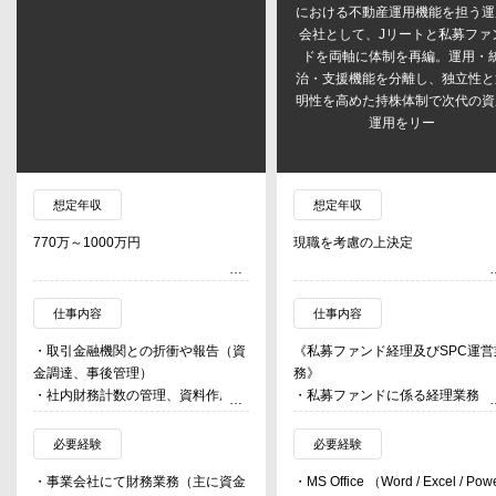
における不動産運用機能を担う運
会社として、Jリートと私募ファ
ドを両軸に体制を再編。運用・
治・支援機能を分離し、独立性と
明性を高めた持株体制で次代の資
運用をリー
想定年収
想定年収
770万～1000万円
現職を考慮の上決定
仕事内容
仕事内容
・取引金融機関との折衝や報告（資
《私募ファンド経理及びSPC運営
金調達、事後管理）
務》
・社内財務計数の管理、資料作成
・私募ファンドに係る経理業務（
・財務業務全般に対する調査研究な
払、帳簿確認、投資家向け書類作
ど
サポート）、SPC関連業務（SP
必要経験
必要経験
ットアップ、各種書類準備）、税
・事業会社にて財務業務（主に資金
・MS Office （Word / Excel / Pow
業務