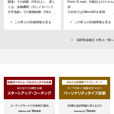
調達）での経験（5年以上）、若し
Point / E-mail）中級以上のスキ
・信託銀行・監査法人・税理士法
くは、金融機関（主にメガバンク、
須
人・レンダー・投資家対応
大手地銀）での勤務経験（5年以
※社内ではOffice365を使用
・システム対応（業務・会計系）
上）
・不動産投資のバックオフィス業
・業務効率化の取組み（課題の特
この求人の詳細情報を見る
経験のある方
この求人の詳細情報を見る
とRPA化の準備）
・英語力（reading、writing、
TOEIC600点相当以上）あれば尚
可。
【経理(金融)】の求人一覧へ