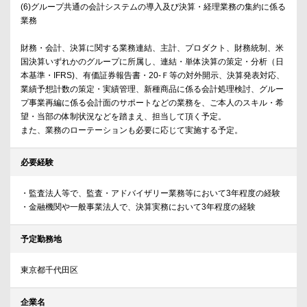
(6)グループ共通の会計システムの導入及び決算・経理業務の集約に係る
業務
財務・会計、決算に関する業務連結、主計、プロダクト、財務統制、米
国決算いずれかのグループに所属し、連結・単体決算の策定・分析（日
本基準・IFRS)、有価証券報告書・20-Ｆ等の対外開示、決算発表対応、
業績予想計数の策定・実績管理、新種商品に係る会計処理検討、グルー
プ事業再編に係る会計面のサポートなどの業務を、ご本人のスキル・希
望・当部の体制状況などを踏まえ、担当して頂く予定。
また、業務のローテーションも必要に応じて実施する予定。
必要経験
・監査法人等で、監査・アドバイザリー業務等において3年程度の経験
・金融機関や一般事業法人で、決算実務において3年程度の経験
予定勤務地
東京都千代田区
企業名