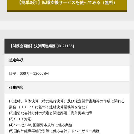
【簡単3分!】転職支援サービスを使ってみる（無料）
【財務企画部】決算関連業務 [ID:21136]
想定年収
目安：600万～1200万円
仕事内容
(1)連結、単体決算（特に銀行決算）及び法定開示書類等の作成に関わる
業務 （ＩＦＲＳに基づく連結決算業務等を含む）
(2)適切な会計方針の策定と関連部署・海外拠点指導
(3)ＳＯＸ対応
(4)バーゼルIV｡国際資本規制に係る業務
(5)国内外組織再編取引等に係る会計アドバイザリー業務