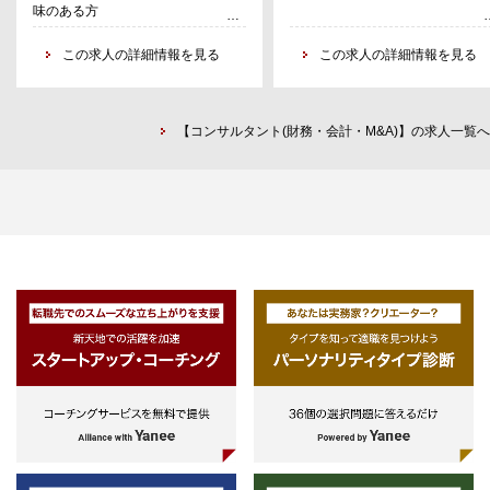
味のある方
性）の視点等による行政評価支援
ています。PwCのManaged Servi
・公共施設・インフラ・官民連携関
Consulting部門では、PwCコン
この求人の詳細情報を見る
この求人の詳細情報を見る
連
ティングが抱えるIndustry Solutio
公営企業（上下水道など）の経営戦
部門、PwCグループの専門家を組
略策定支援、広域化支援、収支シミ
あわせ、経営基盤構築に必要なケ
ュレーション、公共施設・インフラ
パビリティを戦略から実行まで包
【コンサルタント(財務・会計・M&A)】の求人一覧へ
PFI/PPPアドバイザリー（コンセッ
的に補完するソリューションを提
ション導入・モニタリング含む）、
し、クライアントの価値創造や高
Park-PFI、公有地活用、スマートシ
化シフトの実現を強力に支援しま
ティ関連アドバイザリー、地域公共
す。Managed Service Consultin
交通の再構築支援（地方鉄道の上下
門は、ビジネスや組織をこれから
分離など）
きくしていく段階です。戦力とな
（例）経営戦略策定支援（上下水
てくれるメンバーを募集していま
道、公共交通等）：経営診断、経営
す。
改善策検討（新交通体系・新料金表
等）、中長期財政シミュレーショ
【担当業界】
ン、経営戦略のとりまとめ、経営審
業界を問いません。 製造、情報通
議会運営支援
信、メディア、流通・小売、公共
（例）PFI等の導入支援：PFI等導入
医薬、金融といった幅広い業界に
可能性検討（事業スキーム検討、
してサービスを提供します。
VFM算定支援、マーケットサウンデ
ィング等）、実施方針・契約書案等
【業務内容】