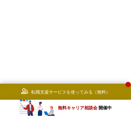
il?
job_code=a0CF900001t1ugAMA
＜Managed Services
Delivery(MSD)＞
契約締結した案件の業務移行準備
業務移行～業務執行および管理を
当
■Process Delivery Manager
https://jp-pwc.my.salesforce-
sites.com/recruit/consulting/job/d
il?
job_code=a0CF900001t1uf1MAA
■Process Transition Consultant
https://jp-pwc.my.salesforce-
転職支援サービスを使ってみる（無料）
sites.com/recruit/consulting/job/d
il?
job_code=a0CF900001t1uhIMA
無料キャリア相談会
開催中
カテゴリートップ