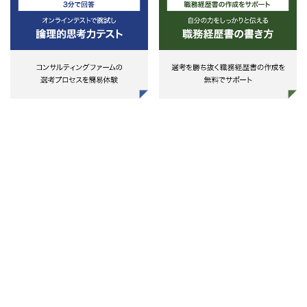
の公募資料の作成支援、モニタリン
Managed Service Consulting部門
グ支援等
は、Managed Services Sales(MS
・組織・業務改革関連
とManaged Services Delivery
第三セクター等の組織再編支援、医
(MSD)の2つのチームで構成され
療・大学関連の地方独立行政法人化
合わせて4つのポジションでメン
支援、財政シミュレーション、経営
ーを募集しています。記載のリン
改善支援、BPR（ビジネス・プロセ
先より各ポジションの募集要項を
ス・リエンジニアリング）支援、
確認頂き、各募集要項よりご応募
DX支援
ださい。
（例）地方独立行政法人化支援：事
務局運営支援、課題整理、関連部局
＜Managed Services Sales(MSS
調整、条例・規程等改正、予算策定
Managed Serviceの営業活動/案
支援、システム変更支援
出～調査(デューデリジェンス)・
（例）BPR支援：現行プロセス分
リューション策定～契約締結、ア
析・見える化、全体チェック・一部
ット化・オファリング作成を担当
見直し、標準プロセスの整理・部局
■Business Design Consultant
間処理統一、マニュアル整備・浸透
https://jp-pwc.my.salesforce-
等の支援
sites.com/recruit/consulting/job/d
il?
job_code=a0CF900001t1ufVMA
■Solution Architect
https://jp-pwc.my.salesforce-
sites.com/recruit/consulting/job/d