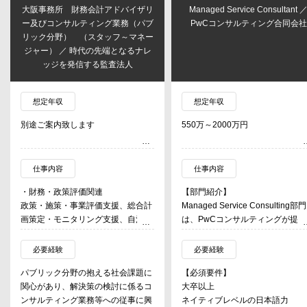
大阪事務所 財務会計アドバイザリ
Managed Service Consultant 
ー及びコンサルティング業務（パブ
PwCコンサルティング合同会社
リック分野） （スタッフ～マネー
ジャー） ／ 時代の先端となるナレ
ッジを発信する監査法人
想定年収
想定年収
別途ご案内致します
550万～2000万円
仕事内容
仕事内容
・財務・政策評価関連
【部門紹介】
政策・施策・事業評価支援、総合計
Managed Service Consulting部門
画策定・モニタリング支援、自治体
は、PwCコンサルティングが提供
内部統制関連支援、地方公会計・自
る新たなサービスのひとつとして
治体監査関連支援、EBPM/社会イン
2024年7月に新しく設立されまし
必要経験
必要経験
パクト評価導入支援、PFS導入支援
た。
パブリック分野の抱える社会課題に
【必須要件】
（例）行政事業評価支援・自治体包
地政学等の不確実な社会情勢の変
関心があり、解決策の検討に係るコ
大卒以上
括外部監査：国・自治体の実施事業
に対応するため、企業にはアジリ
ンサルティング業務等への従事に興
ネイティブレベルの日本語力
に対する3E（経済性・有効性・効率
ィのある経営基盤の構築が求めら