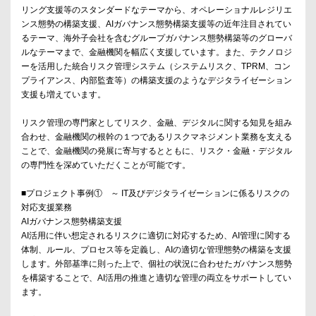
リング支援等のスタンダードなテーマから、オペレーショナルレジリエ
ンス態勢の構築支援、AIガバナンス態勢構築支援等の近年注目されてい
るテーマ、海外子会社を含むグループガバナンス態勢構築等のグローバ
ルなテーマまで、金融機関を幅広く支援しています。また、テクノロジ
ーを活用した統合リスク管理システム（システムリスク、TPRM、コン
プライアンス、内部監査等）の構築支援のようなデジタライゼーション
支援も増えています。
リスク管理の専門家としてリスク、金融、デジタルに関する知見を組み
合わせ、金融機関の根幹の１つであるリスクマネジメント業務を支える
ことで、金融機関の発展に寄与するとともに、リスク・金融・デジタル
の専門性を深めていただくことが可能です。
■プロジェクト事例① ～ IT及びデジタライゼーションに係るリスクの
対応支援業務
AIガバナンス態勢構築支援
AI活用に伴い想定されるリスクに適切に対応するため、AI管理に関する
体制、ルール、プロセス等を定義し、AIの適切な管理態勢の構築を支援
します。外部基準に則った上で、個社の状況に合わせたガバナンス態勢
を構築することで、AI活用の推進と適切な管理の両立をサポートしてい
ます。