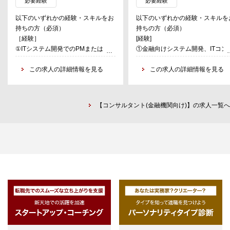
必要経験
必要経験
具体的には、以下の複数の業務を担
ステム構想策定
以下のいずれかの経験・スキルをお
以下のいずれかの経験・スキルを
当。
③AI・データ活用を前提としたア
持ちの方（必須）
持ちの方（必須）
①AIを用いた将来業務の設計と、お
キテクチャ検討
［経験］
[経験]
客様との協議に基づく要求定義
④PoC～本番導入、運用設計まで
①ITシステム開発でのPMまたはスク
①金融向けシステム開発、ITコン
②AIを用いたアプリケーションやシ
支援
ラム開発でのスクラムマスター（3
ル、SI等の経験
ステムの設計・開発・構築
⑤業務部門・IT部門・ベンダー間
年以上）
この求人の詳細情報を見る
②要件整理、設計、プロジェクト
この求人の詳細情報を見る
③同システムの運用・保守、およ
調整、プロジェクト推進
②AIまたは生成AIを用いたシステム
進経験
び、新たな機能の開発・導入
／プロダクト開発経験
④（AIロジックの構築経験がある場
③クラウド環境におけるシステム開
[スキル]
合） お客様業務の整理とAIロジック
【コンサルタント(金融機関向け)】の求人一覧へ
発経験
コンサルティング業務への関心・
の構築
向