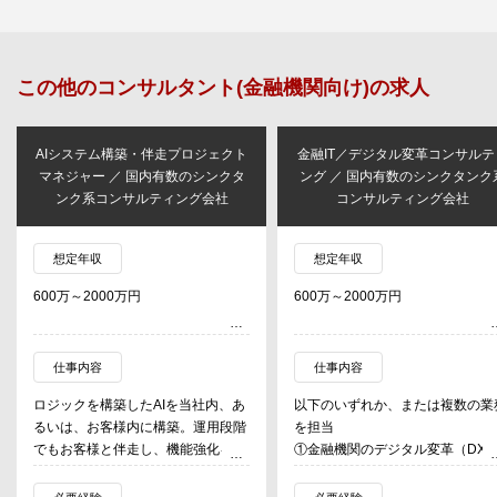
この他の
コンサルタント(金融機関向け)
の求人
AIシステム構築・伴走プロジェクト
金融IT／デジタル変革コンサルテ
マネジャー ／ 国内有数のシンクタ
ング ／ 国内有数のシンクタンク
ンク系コンサルティング会社
コンサルティング会社
想定年収
想定年収
600万～2000万円
600万～2000万円
仕事内容
仕事内容
ロジックを構築したAIを当社内、あ
以下のいずれか、または複数の業
るいは、お客様内に構築。運用段階
を担当
でもお客様と伴走し、機能強化を随
①金融機関のデジタル変革（DX
時行う。
支援
②業務×ITを統合した業務改革・