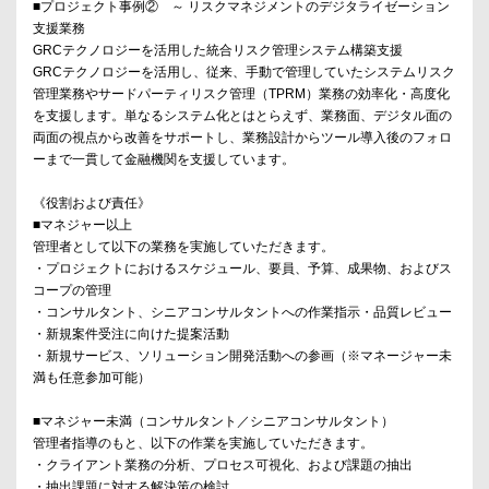
■プロジェクト事例② ～ リスクマネジメントのデジタライゼーション
支援業務
GRCテクノロジーを活用した統合リスク管理システム構築支援
GRCテクノロジーを活用し、従来、手動で管理していたシステムリスク
管理業務やサードパーティリスク管理（TPRM）業務の効率化・高度化
を支援します。単なるシステム化とはとらえず、業務面、デジタル面の
両面の視点から改善をサポートし、業務設計からツール導入後のフォロ
ーまで一貫して金融機関を支援しています。
《役割および責任》
■マネジャー以上
管理者として以下の業務を実施していただきます。
・プロジェクトにおけるスケジュール、要員、予算、成果物、およびス
コープの管理
・コンサルタント、シニアコンサルタントへの作業指示・品質レビュー
・新規案件受注に向けた提案活動
・新規サービス、ソリューション開発活動への参画（※マネージャー未
満も任意参加可能）
■マネジャー未満（コンサルタント／シニアコンサルタント）
管理者指導のもと、以下の作業を実施していただきます。
・クライアント業務の分析、プロセス可視化、および課題の抽出
・抽出課題に対する解決策の検討