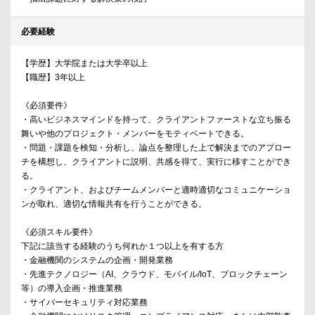
必要経験
【学歴】大学院または大学卒以上
【職歴】3年以上
《必須要件》
・高いビジネスマインドを持って、クライアントファーストな立ち振る
舞いや他のプロジェクト・メンバーをモティベートできる。
・問題・課題を検知・分析し、論点を整理した上で解決までのアプロー
チを構想し、クライアントに説明、共感を得て、実行に移すことができ
る。
・クライアント、およびチームメンバーと適時適切なコミュニケーショ
ンが取れ、適切な情報共有を行うことができる。
《必須スキル要件》
下記に該当する経験のうち何れか１つ以上を有する方
・金融機関のシステムの企画・開発業務
・先進テクノロジー（AI、クラウド、モバイル/IoT、ブロックチェーン
等）の導入企画・推進業務
・サイバーセキュリティ対応業務