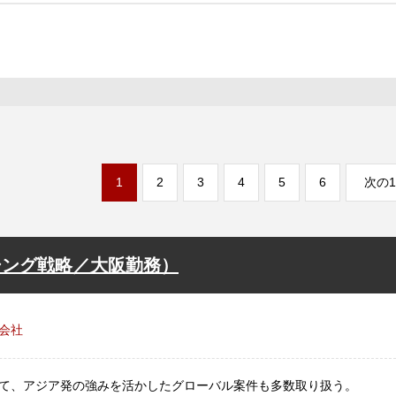
1
2
3
4
5
6
次の1
シング戦略／大阪勤務）
会社
て、アジア発の強みを活かしたグローバル案件も多数取り扱う。