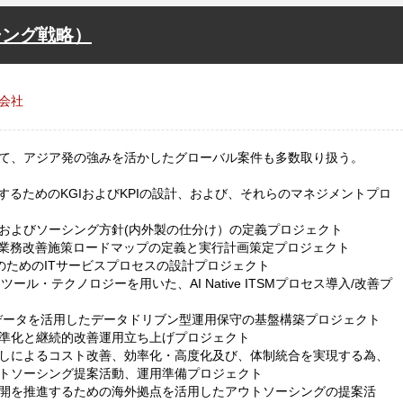
シング戦略）
会社
て、アジア発の強みを活かしたグローバル案件も多数取り扱う。
するためのKGIおよびKPIの設計、および、それらのマネジメントプロ
およびソーシング方針(内外製の仕分け）の定義プロジェクト
用業務改善施策ロードマップの定義と実行計画策定プロジェクト
成のためのITサービスプロセスの設計プロジェクト
ITSMツール・テクノロジーを用いた、AI Native ITSMプロセス導入/改善プ
ールデータを活用したデータドリブン型運用保守の基盤構築プロジェクト
準化と継続的改善運用立ち上げプロジェクト
しによるコスト改善、効率化・高度化及び、体制統合を実現する為、
トソーシング提案活動、運用準備プロジェクト
開を推進するための海外拠点を活用したアウトソーシングの提案活