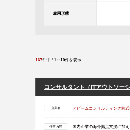
雇用形態
167
件中 /
1～10
件を表示
コンサルタント（ITアウトソー
アビームコンサルティング株式
企業名
国内企業の海外拠点支援に加え
仕事内容