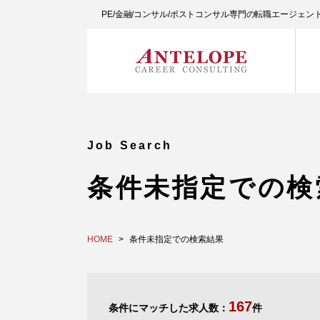
PE/金融/コンサル/ポストコンサル専門の転職エージェ
Job Search
条件未指定での検
HOME
条件未指定での検索結果
167
条件にマッチした求人数：
件