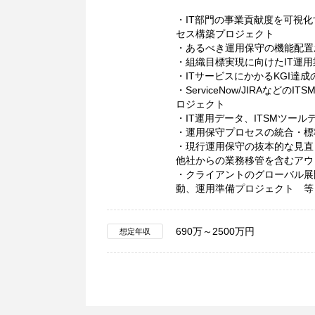
・IT部門の事業貢献度を可視化
セス構築プロジェクト
・あるべき運用保守の機能配置
・組織目標実現に向けたIT運
・ITサービスにかかるKGI達
・ServiceNow/JIRAなどの
ロジェクト
・IT運用データ、ITSMツ
・運用保守プロセスの統合・標
・現行運用保守の抜本的な見直
他社からの業務移管を含むアウ
・クライアントのグローバル展
動、運用準備プロジェクト 等
690万～2500万円
想定年収