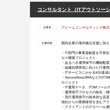
コンサルタント（ITアウトソー
アビームコンサルティング株式
企業名
国内企業の海外拠点支援に加え
仕事内容
・IT部門の事業貢献度を可視化
セス構築プロジェクト
・あるべき運用保守の機能配置
・組織目標実現に向けたIT運
・ITサービスにかかるKGI達
・ServiceNow/JIRAなどの
ロジェクト
・IT運用データ、ITSMツ
・運用保守プロセスの統合・標
・現行運用保守の抜本的な見直
他社からの業務移管を含むアウ
・クライアントのグローバル展