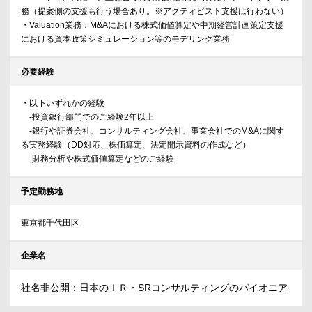
務（提案側の支援も行う場合あり。※アクティビスト支援は行わない）
・Valuation業務：M&Aにおける株式価値算定や中期経営計画策定支援
における資本政策シミュレーション等のモデリング業務
必要経験
・以下いずれかの経験
-投資銀行部門でのご経験2年以上
-銀行や証券会社、コンサルティング会社、事業会社でのM&Aに関す
る実務経験（DD対応、株価算定、法定開示資料の作成など）
-財務分析や株式価値算定などのご経験
予定勤務地
東京都千代田区
企業名
社名非公開：日本のＩＲ・SRコンサルティングのパイオニア