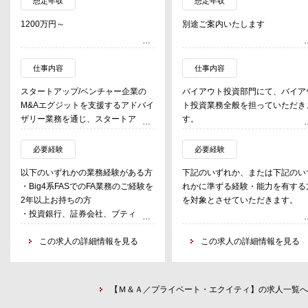
想定年収
想定年収
1200万円～
別途ご案内いたします
仕事内容
仕事内容
スタートアップ/ベンチャー企業の
バイアウト投資部門にて、バイア
M&Aエグジットを支援するアドバイ
ト投資業務全般を担っていただき
ザリー業務を通じ、スタートアップ/
す。
ベンチャー企業の成長促進にコミッ
トする。
具体的な職務内容
必要経験
必要経験
・バイアウト投資の案件発掘
以下のいずれかの業務経験がある方
下記のいずれか、または下記のい
主な業務内容
・デューデリジェンス、投資交渉
・Big4系FASでのFA業務のご経験を
れかに準ずる経験・能力を有する
◇M＆Aアドバイザリー（FA業務）
投資実行
2年以上お持ちの方
を対象とさせていただきます。
・M&A案件のソーシング
・PMI（企業価値向上のための諸
・投資銀行、証券会社、ブティック
・M＆A戦略立案、M＆A案件のオリ
策の実施等）
ファームでのM&Aアドバイザリー業
・PEファンド等での投資業務、
ジネーション
・EXIT戦略の立案および推進、実
務のご経験を2年以上お持ちの方
この求人の詳細情報を見る
資銀行業務
この求人の詳細情報を見る
・M＆Aストラクチャーの設計／組
行 など
・マーケティング、事業開発、事
織再編等の実行支援
運営
・M＆A条件検討／交渉支援
・経営コンサルティング、経営企
・資本戦略／資金調達検討支援
【Ｍ＆Ａ／プライベート・エクイティ】の求人一覧へ
など戦略部門業務
・財務モデリング作成／新株予約権