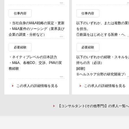
仕事内容
仕事内容
・当社自身のM&A戦略の策定・更新
以下のいずれか、または複数の業
・M&A案件のソーシング（業界及び
を担当。
企業の調査・分析など）
①創薬をはじめとする医療・ヘル
・デューデリジェンス
ケア分野のベンチャー企業の創出
・バリュエーション
育成
必要経験
必要経験
・各種契約書の作成・調整
官公庁・国立研究開発法人を主な
・ネイティブレベルの日本語力
以下のいずれかの経験・スキルを
・社内外のステークホルダーとの調
客として、医療・ヘルスケア分野
・M&A、各種DD、交渉、PMIの実
持ちの方（必須）
整・交渉
ベンチャー創出・育成に係る事業
務経験
[経験]
・買収先とのコミュニケーション
運営。
①ヘルスケア分野の研究開発プロ
・統合後の全体設計・バリューアッ
ェクトマネジメント
プの推進
【業務の具体例】
この求人の詳細情報を見る
②ヘルスケア分野の先端技術に関
この求人の詳細情報を見る
・その他、関連する業務全般等
ベンチャー等を対象とした相談窓
る研究開発、事業化
・M&Aチームの顧客プロジェクトに
運営、メンタリング、専門家マッ
③ベンチャーを対象としたメンタ
おいては、事業会社やPEファンド
ング、アクセラレーションプログ
ング・コーチング（ヘルスケア分
のM&AにおけるPre, In, Postの各フ
ム、ピッチ・アワードイベント等
【コンサルタント(その他専門)】の求人一覧へ
以外での左記経験も可）
ェーズにおけるM&Aコンサルティン
企画・運営等
④科学技術・イノベーション政策
グ
制度設計・運用（ヘルスケア分野
②医療・ヘルスケア分野の研究開
外での左記経験も可）
▼Manager
・基盤整備支援