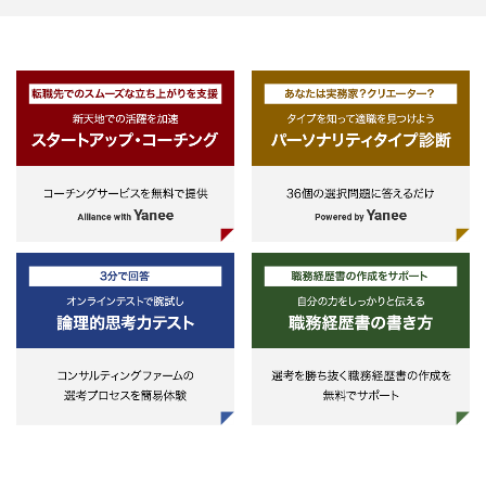
・10年程度のM&A実務経験（FAや
官公庁・国立研究開発法人を主な
[スキル・資格]
事業会社でのM&A関連業務）
客として、研究開発主体（アカデ
・論理的思考力、ドキュメンテー
・ディールエグゼキューションにお
ア・民間企業）に対する伴走支援
ョン能力、コミュニケーション能
けるチームリード経験
市場・技術動向調査、国等の規制
力、データ解析能力
・ロジカルシンキングやクリティカ
法制度改革の検討、臨床研究・治
ルシンキングスキル
等の研究開発基盤の整備まで、ラ
・社内外との高いコミュニケーショ
フサイエンス分野の社会実装を一
ン・交渉力
的に支援します。
▼Senior Associate
【業務の具体例】
・5年程度のM&A実務経験（FAや事
各種DBを用いた技術・市場動向
業会社でのM&A関連業務）
の調査（論文・特許・パイプライ
・ロジカルシンキングやクリティカ
等）、国等の研究開発・社会実装
ルシンキングなどの基礎スキル
業の事業管理・効果検証・追跡調
査、採択企業・大学を対象とした
事・知財・マーケティング等の伴
支援、有識者等へのヒアリング・
ンケート調査等