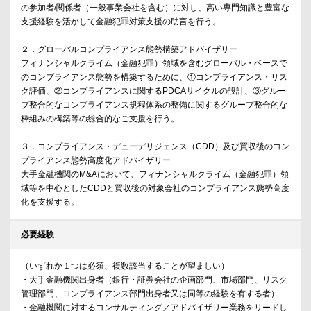
の参加者/関係者（一般事業会社を含む）に対し、高い専門知識と豊富な
支援経験を活かして金融犯罪対策支援の助言を行う。
２．グローバルコンプライアンス態勢構築アドバイザリー
フィナンシャルクライム（金融犯罪）領域を含むグローバル・ベースで
のコンプライアンス態勢を構築するために、①コンプライアンス・リス
ク評価、②コンプライアンスに関するPDCAサイクルの設計、③グルー
プ整合的なコンプライアンス規程体系の整備に関するグループ整合的な
枠組みの構築等の総合的なご支援を行う。
３．コンプライアンス・デューデリジェンス（CDD）及び買収後のコン
プライアンス態勢高度化アドバイザリー
大手金融機関のM&Aにおいて、フィナンシャルクライム（金融犯罪）領
域等を中心としたCDDと買収後の対象会社のコンプライアンス態勢高度
化を支援する。
必要経験
（いずれか１つは必須、複数該当することが望ましい）
・大手金融機関出身者（銀行・証券会社の企画部門、市場部門、リスク
管理部門、コンプライアンス部門出身者又は同等の経験を有する者）
・金融機関に対するコンサルティング／アドバイザリー業務をリードし