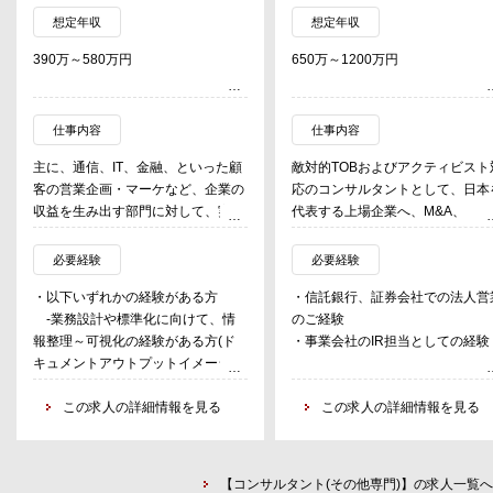
想定年収
想定年収
390万～580万円
650万～1200万円
仕事内容
仕事内容
主に、通信、IT、金融、といった顧
敵対的TOBおよびアクティビスト
客の営業企画・マーケなど、企業の
応のコンサルタントとして、日本
収益を生み出す部門に対して、実業
代表する上場企業へ、M&A、
務を担当する現場視点での業務設
ProxyFight、アクティビスト対応
計・構築～改善をスピーディーに実
の＜戦略的コンサルティング＞に
必要経験
必要経験
現していく。
事する。
・以下いずれかの経験がある方
・信託銀行、証券会社での法人営
昨今の環境変化が著しい中で、業務
平時の株主対応支援からアクティ
-業務設計や標準化に向けて、情
のご経験
可視化を行いデジタル実装による改
スト対応、プロキシー・ファイト
報整理～可視化の経験がある方(ド
・事業会社のIR担当としての経験
善だけでは効果が得られづらく設計
投資銀行業務、経営支配権にかか
キュメントアウトプットイメージ：
をしっかりする必要があります。弊
M&A業務に至るまで、多岐にわた
業務フロー図/手順書 等)
社は、顧客ビジネスや業務を深く理
上場企業の経営の根幹に関わる業
-規模を問わず、ステークホルダ
この求人の詳細情報を見る
この求人の詳細情報を見る
解している強みを活かしながら、最
内容となる。
ーを巻き込みプロジェクトを推進さ
適な業務設計やPDCAを回しながら
れたご経験がある方
改善し続け、顧客をリードする。
【コンサルタント(その他専門)】の求人一覧へ