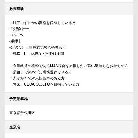
必要経験
・以下いずれかの資格を保有している方
-公認会計士
-USCPA
-税理士
-公認会計士短答式試験合格者も可
※戦略、IT、財務など分野は不問
・企業経営の根幹であるM&A統合を支援したい強い気持ちをお持ちの方
・最後まで諦めずに業務遂行できる方
・人が好きで対人折衝力のある方
・将来、CEO/COO/CFOを目指している方
予定勤務地
東京都千代田区
企業名