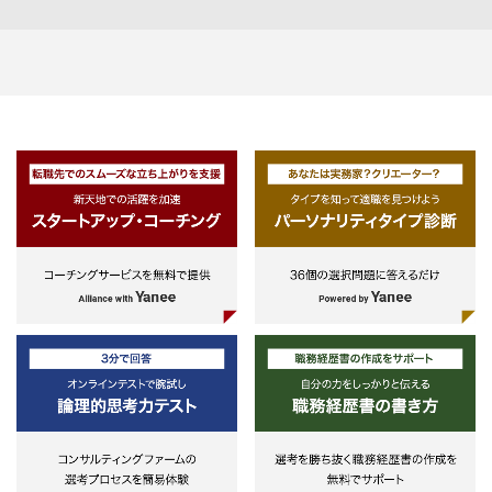
・業務設計
-業務をBPNMを用いて可視化し、
顧客が求める品質水準に向けた運用
のKPI策定から、
業務フローの自動化可否や、生成
AI・デジタルツール等の自動化手段
の選定・実装を行います。
・業務構築
-運用設計に基づく、誰が行って
も高品質、スピーディーに対応でき
るよう、業務手順、フロー図、業務
マニュアルといったアウトプットを
作成し業務の標準化を行います。
・業務改善
-順番や担当者を変更することで
より効率化できないか、簡素化でき
ないか、ENCRSのフレームワーク
に沿って継続的に課題設定と改善を
行います。
また、VBA・RPA等のデジタルツー
ルや生成AIを活用し、業務のデジタ