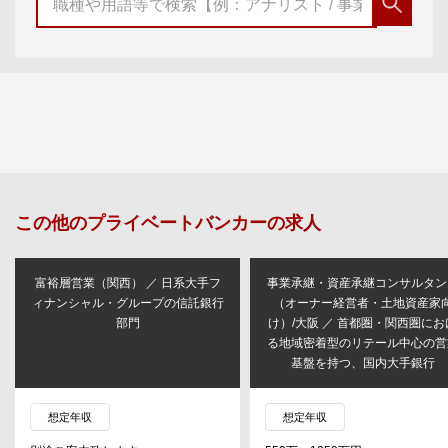
この他の
プライベートバンカー
の求人
富裕層営業（関西） ／ 日系大手フ
事業承継・資産承継コンサルタン
ィナンシャル・グループの信託銀行
（オーナー経営者・土地資産家
部門
け）/大阪 ／ 首都圏・関西圏にお
る地域密着型のリテール中心の営
基盤を持つ、国内大手銀行
想定年収
想定年収