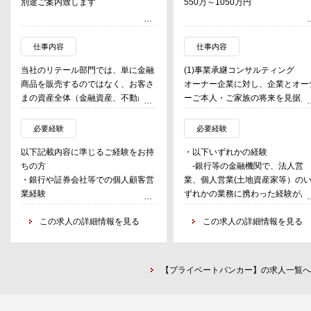
別途ご案内致します
550万～1050万円
仕事内容
仕事内容
当社のリテール部門では、単に金融
(1)事業承継コンサルティング
商品を販売するのではなく、お客さ
オーナー企業に対し、企業とオー
まの資産全体（金融資産、不動産、
ーご本人・ご家族の将来を見据え
事業、想いなど）を包括的に捉え、
承継戦略の立案・実行支援を行う
生涯にわたるパートナーとして「総
-自社株承継対策
必要経験
必要経験
資産コンサルティング」を提供して
-後継者問題への対応
以下記載内容に準じるご経験をお持
・以下いずれかの経験
いる。これは、預金、投資信託、保
-持株会社活用支援
ちの方
-銀行等の金融機関で、法人営
険といった伝統的な金融サービスに
-組織再編支援
・銀行や証券会社等での個人顧客営
業、個人営業(土地資産家等）の
加え、信託銀行ならではの不動産コ
-M&Aを活用した第三者承継の
業経験
ずれかの業務に携わった経験があ
ンサルティング、遺言信託や相続手
討
（第二新卒クラスの場合）
方
続き支援、事業承継といった専門的
-事業承継計画策定支援
・コンサルティング営業経験（取扱
この求人の詳細情報を見る
-会コンサル、税理士法人、そ
この求人の詳細情報を見る
なソリューションを駆使し、お客さ
商材は問わず）
他事業会社にて、企業の資本政策
まの多様なライフステージにおける
(2)資産承継コンサルティング
・FP2級（金融機関での営業経験に
関わった経験がある方
課題解決をオーダーメイドで支援す
・土地資産家に対し、次世代への
ついては必須）
るもの。
滑な資産移転を支援する。
【プライベートバンカー】の求人一覧へ
当社では高度なコンサルティングを
-相続対策
支えるため、社内事務手続きや複数
-遺言信託提案
の業務システムを活用した業務運営
-不動産承継支援