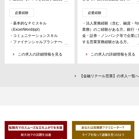
まで、幅広いクライアントに対し、
グローバル且つ多様な機能を活用
経営者との対話を通じて企業に最適
たソリューション提供を通じて、
必要経験
必要経験
な事業承継プランを共に考え、株式
客・社会の発展や成長の姿を描き
・基本的なＰＣスキル
・法人業務経験（含む、融資・与
の承継のみならず、幅広い視点でお
実現していく業務に従事する。
（Excel/Word/ppt）
業務）のご経験がある方。銀行・
客様の成長の”実現”を支援する。
・北陸エリアへの強い地域創生・
・コミュニケーションスキル
金・証券・ノンバンク等で企業に
事業承継・組織再編の実施により顕
域貢献意欲をベースに当グループ
・ファイナンシャルプランナー/FP
する営業実務経験がある方。
在化するさまざまな経営課題に、公
総合力を生かした事業戦略、財務
2級(1級尚可）/ 金融機関 実務経験 3
認会計士・税理士・社会保険労務
略、資本戦略、個人(企業オーナ
年以上
この求人の詳細情報を見る
この求人の詳細情報を見る
士・司法書士などの専門家がお客さ
ー）ウェルスマネジメント戦略等
まに合わせたプロジェクトチ ームを
広い分野で提案活動を展開する。
結成し、あらゆる角度から的確なア
ドバイスを行いながら、最適な承継
【金融リテール営業】の求人一覧へ
プランを作成する。
その他、決算支援、財務顧問、組織
再編、M&A業務にも携わる。