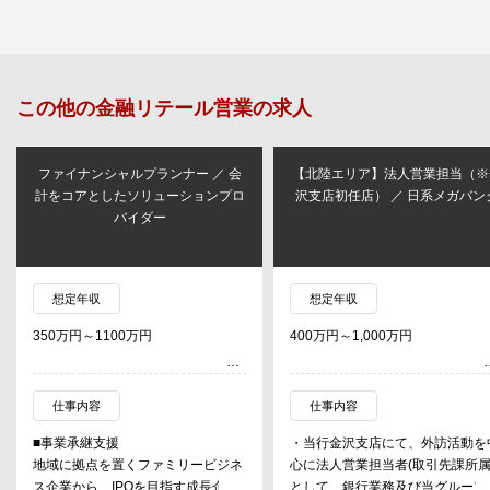
この他の
金融リテール営業
の求人
ファイナンシャルプランナー ／ 会
【北陸エリア】法人営業担当（※
計をコアとしたソリューションプロ
沢支店初任店） ／ 日系メガバン
バイダー
想定年収
想定年収
350万円～1100万円
400万円～1,000万円
仕事内容
仕事内容
■事業承継支援
・当行金沢支店にて、外訪活動を
地域に拠点を置くファミリービジネ
心に法人営業担当者(取引先課所属
ス企業から、IPOを目指す成長企業
として、銀行業務及び当グループ