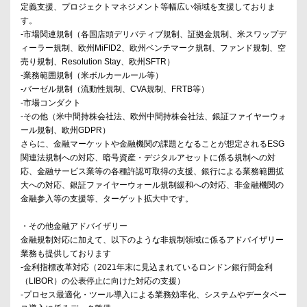
定義支援、プロジェクトマネジメント等幅広い領域を支援しておりま
す。
‐市場関連規制（各国店頭デリバティブ規制、証拠金規制、米スワップデ
ィーラー規制、欧州MiFID2、欧州ベンチマーク規制、ファンド規制、空
売り規制、Resolution Stay、欧州SFTR）
‐業務範囲規制（米ボルカールール等）
‐バーゼル規制（流動性規制、CVA規制、FRTB等）
‐市場コンダクト
‐その他（米中間持株会社法、欧州中間持株会社法、銀証ファイヤーウォ
ール規制、欧州GDPR）
さらに、金融マーケットや金融機関の課題となることが想定されるESG
関連法規制への対応、暗号資産・デジタルアセットに係る規制への対
応、金融サービス業等の各種許認可取得の支援、銀行による業務範囲拡
大への対応、銀証ファイヤーウォール規制緩和への対応、非金融機関の
金融参入等の支援等、ターゲット拡大中です。
・その他金融アドバイザリー
金融規制対応に加えて、以下のような非規制領域に係るアドバイザリー
業務も提供しております
‐金利指標改革対応（2021年末に見込まれているロンドン銀行間金利
（LIBOR）の公表停止に向けた対応の支援）
‐プロセス最適化・ツール導入による業務効率化、システムやデータベー