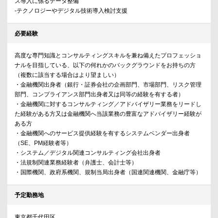
ス導入に係るデータ整備
‐テクノロジーやデジタル技術導入検討支援
必要経験
高度な専門知識とコンサルティングスキルを兼ね備えたプロフェッショ
ナルを目指している、以下の何れかのバックグラウンドをお持ちの方
（複数に該当する場合はより望ましい）
・金融機関出身者（銀行・証券会社の企画部門、市場部門、リスク管理
部門、コンプライアンス部門出身者又は同等の経験を有する者）
・金融機関に対するコンサルティング／アドバイザリー業務をリードし
た経験がある方又は金融機関へ当該業務の豊富なアドバイザリー経験が
ある方
・金融機関へのサービス提供経験を有するシステムベンダー出身者
（SE、PM経験者等）
・システム／デジタル関連コンサルティング会社出身者
・法規制関連業務経験者（弁護士、会計士等）
・国際機関、政府系機関、規制当局出身者（国連関連機関、金融庁等）
予定勤務地
東京都千代田区