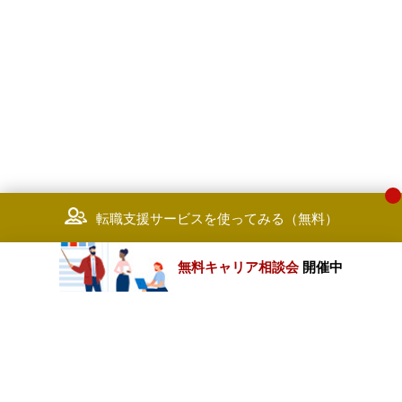
タサイエンティスト、フルスタッ
エンジニアといったスペシャリス
職での採用も可
【Finance ＆ Performance】
■出身業界
・コンサルファーム（ファイナ
ス&リスクのプロジェクト経験
者）、シンクタンク
・金融機関（経理部、財務部、
スク管理部出身）
・SIer、ベンダー（会計システ
転職支援サービスを使ってみる（無料）
ム、パッケージの開発・導入経験
■能力・経験
・会計・リスクに係る専門知見
無料キャリア相談会
開催中
知識があること、もしくは各社CF
や経理、財務、リスク管理部門と
強いコネクションを持つ方
カテゴリートップ
・コンサル未経験者は会計・リ
ク周りの専門知見・知識に加え、
ンサルティングへの好奇心・チャ
職種別求人情報
ンジ意欲
※CPA（含むUSCPA）、アク