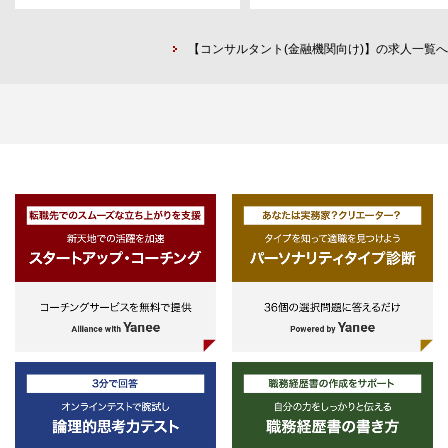
入支援
て適用しようするようなことはし
【キャリアパスイメージ】
・アジャイル変革／Digital Factor
い
・入行後１～2年目：CRE運用チー
立上げ支援
【コンサルタント(金融機関向け)】の求人一覧へ
・オープンマインド
ムにて業務の一連の流れや全体像を
・アナリティクス活用戦略立案／
－仮説思考でありながらも、素
キャッチアップ。本人のキャリアに
織組成
に事実を受け入れ、柔軟に対応
よってはCRE企画チームでの企画業
・AIガバナンス、データマネジメ
－他人のアドバイスも真摯に受
務従事も有り。
ト、データ分析基盤構築支援
入れる
・入行後3年目～：経験と志向に応
・DX人材育成支援（アナリティ
・チームプレイヤー／コラボレー
じ、同グループ内あるいは不動産に
ス人材、アジャイル人材、アーキ
ー
関する他部署で幅広い業務のご経験
クトやエンジニアなど）
－全く異なる強みを持つ人との
を積むことも可能。
業を楽しむ
【Finance ＆ Performance領域】
【入行後1～2年目の日常業務イメー
・会計システムのクラウド化支援
【Digital & Technology】
ジ】
・業務のデジタル化支援（デジタ
■出身業界
・当行が賃借している不動産物件
決算、リモート決算、電帳法対応
・コンサルファーム（テクノロ
（オフィスからATMスペースまで）
ペーパーレス等）
に強いと尚良い）、シンクタンク
の賃貸借契約対応・転貸等。
・規制対応支援（IFRS、バーゼ
・テクノロジ系スタートアップ
・当行所有の遊休不動産の売却関連
ESR（新ソルベンシー）等）
（Fintech、 InsurTech）
業務。
・経営管理高度化支援/EPMツー
・SIer、ベンダー
・新築物件の企画・ビルコンセプト
導入支援（Oracle
・金融機関（IT部門出身者、事
の策定。
EPM/Anaplan/Tagetik等）
業務/企画部門出身者）
・当行関連施設周辺の再開発に関連
・ファイナンス組織のグローバル
■能力・経験
する協議や準備組合・本組合段階に
バナンス