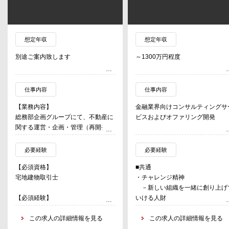
想定年収
想定年収
別途ご案内致します
～1300万円程度
仕事内容
仕事内容
【業務内容】
金融業界向けコンサルティングサ
総務部企画グループにて、不動産に
ビスおよびオファリング開発
関する運営・企画・管理（再開発プ
ロジェクトの企画・推進含む）を担
【Digital & Technology領域】
当。
・新ビジネス創出/SoEプラット
必要経験
必要経験
ーム構築支援（マイクロサービ
【必須資格】
■共通
【総務部企画グループのミッショ
ス/API等）
宅地建物取引士
・チャレンジ精神
ン】
・基幹系システム更改・クラウド
－新しい組織を一緒に創り上げ
ファシリティコスト、スペースマネ
支援（勘定系、市場系、契約管理
【必須経験】
いける人財
ジメント、不動産の有効活用を中心
等）
不動産会社やビル管理会社におい
・既成にとらわれないゼロベース
に企画業務、拠点の賃貸借・売買管
・SaaSソリューション、ノーコ
て、法人向け賃貸借契約や不動産売
この求人の詳細情報を見る
考
この求人の詳細情報を見る
理。
ド／ローコードプラットフォーム
買に関する実務経験がある方。
－ありものの解決策を安易に求