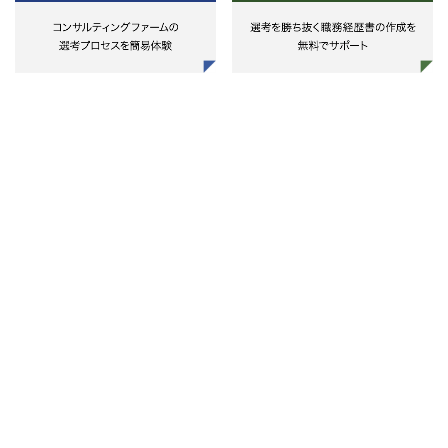
・金融機関に対するDX案件の
おける社内外での様々な対応・調
・サステナブルファイナンス（ES
画立案・実行経験、システム構想
整・報告業務。
投資、気候変動開示）支援
要件定義・設計・開発経験
・ベーシックなコンサルティン
【募集背景】
上記に関わるコンサルティングサ
スキル（ドキュメンテーションや
丸の内本館の建替、店舗再編等によ
ビスに従事する。
ジカルシンキング、PPT作成など
る取扱案件量の増加のため。
また、プロジェクト推進に限らず
※
新たなオファリング開発などにも
・グローバル案件、アジャイル
極的に関与する。
UI/UX、クラウド、マイクロサー
ス・API、データサイエンス、レ
シーモダナイゼーションなどの知
見・経験があると尚可
※ ジュニアスタッフについては
養があれば問題なく、現時点での
キル有無は問わない
※ マネージャー以上の場合、コ
サルティング経験を有しており、
界動向や業界課題への現状認識を
っていることが前提。英語は出来
ば尚可
※ 本人の経験・志向に応じてア
キテクト、 UI/UXデザイナー、デ