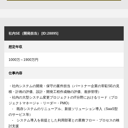
社内SE（開発担当） [ID:28895]
想定年収
1000万～1900万円
仕事内容
・社内システムの開発・保守の案件担当（パートナー企業の常駐SEの⾒
積・計画の評価、設計・開発⼯程作成物の評価、進捗管理）
・社内の⼤型システム変更プロジェクトのIT分野におけるリード（プロ
ジェクトマネージャ・リーダー・PMO）
- 既存システムのリニューアル、新規ソリューション導⼊（SaaS型
のサービス等）
- システム導⼊を前提とした利⽤部署との業務フロー・プロセスの検
討⽀援