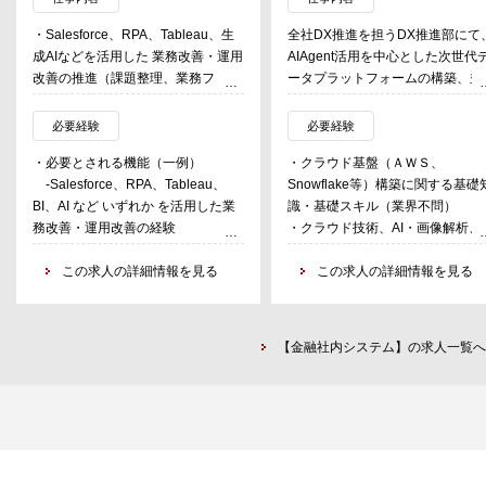
・Salesforce、RPA、Tableau、生
全社DX推進を担うDX推進部にて
成AIなどを活用した 業務改善・運用
AIAgent活用を中心とした次世代
改善の推進（課題整理、業務フロー
ータプラットフォームの構築、並
可視化、改善企画 など）
にデータ活用基盤を通じた業務変
・SaaS導入支援（ヒアリング、要
の推進を担っていただく。 プラ
必要経験
必要経験
件整理補助、PoC、設定、定着化支
フォーム構築業務では、クラウド
・必要とされる機能（一例）
・クラウド基盤（ＡＷＳ、
援）および データ活用（ダッシュボ
ービス上にAIAgentやAPIを活用
-Salesforce、RPA、Tableau、
Snowflake等）構築に関する基礎
ード整備・レポート作成）
データパイプラインの構築・改修
BI、AI など いずれか を活用した業
識・基礎スキル（業界不問）
・中長期DXロードマップやIT投資計
メンテナンスを行う。 Agentモデ
務改善・運用改善の経験
・クラウド技術、AI・画像解析、
画の策定に向けた 資料作成・調査・
を活用した効率的な開発プロセス
-業務プロセス分析、ドキュメン
ータ分析技術の実務経験（業界不
素案作成での参画
構築・実践にも携わり、開発生産
ト作成、またはSaaS導入支援（ヒ
この求人の詳細情報を見る
問）
この求人の詳細情報を見る
・プロジェクト推進におけるベンダ
の飛躍的向上を目指す。 IaaS実
アリング・設定・PoC等）の経験
・金融への興味・関心、データを
ー調整（進捗・課題・品質レビュ
による効率的な情報分析・業務推
-ベンダーとのコミュニケーショ
用した金融市場の分析がしたい方
ー）と、部内の業務標準化・ナレッ
基盤の維持運営を通じて、全社の
ン経験（進捗確認・課題整理 など）
ジ整理
思決定を支援するデータ活用の推
【金融社内システム】の求人一覧へ
-DXロードマップ策定補助、IT投
進、各部門と連携した業務効率化
資資料作成の経験（素案作成レベル
担う。 開発に際しては、DevOps
可）
実践を志向している。完全なIaaS
-不動産業界またはファンドビジ
実現や、高度なCI/CD実現に関す
ネスへの興味・理解（未経験でも
フレームワーク構築にも関与する
可）
とができる。