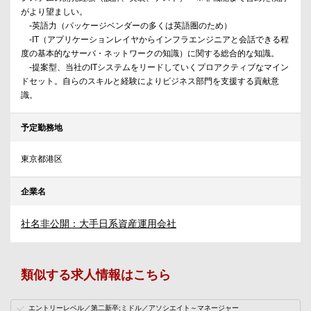
がより望ましい。
-英語力（パッケージベンダーの多くは英語圏のため）
-IT（アプリケーションレイヤからインフラエンジニアと会話できる程
度の基本的なサーバ・ネットワークの知識）に関する総合的な知識。
-提案型、当社のITシステムをリードしていくプロアクティブなマイン
ドセット。自らのスキルと経験によりビジネス部門を支援する貢献意
識。
予定勤務地
東京都港区
企業名
社名非公開：大手日系資産運用会社
類似する求人情報はこちら
エントリーレベル／第二新卒;ミドル／アソシエイト～マネージャー