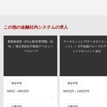
この他の
金融社内システム
の求人
業務推進部（DX人材/非管理職）/出
データエンジニア/データサイエ
向 ／ 独立系総合不動産デベロッパ
ィスト ／ 大手金融グループのア
ーグループ
ットマネジメント会社
想定年収
想定年収
600万～800万円
600万円～1200万円
仕事内容
仕事内容