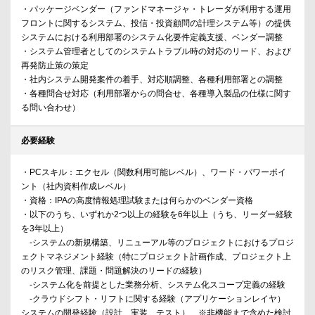
・パッケージベンダー（ファンドマネージャ・トレーダが利用する運用
フロントに関するシステム、投信・投資顧問の計理システム等）の提供
システムにおける利用部署のシステム化要件定義支援、ベンダー調整
・システム管理者としてのシステムトラブル時の対応のリード、および
再発防⽌策の策定
・社内システム開発案件の着⼿、対応順調整、各種利⽤部署との調整
・各種問合せ対応（利⽤部署からの問合せ、各種導⼊製品の仕様に関す
る問い合わせ）
必要経験
・PCスキル：エクセル（関数利用可能レベル）、ワード・パワーポイ
ント（社内資料作成レベル）
・資格：IPAの高度情報処理試験または何らかのベンダー資格
・以下のうち、いずれか2つ以上の経験を6年以上（うち、リーダー経験
を3年以上）
-システムの新規構築、リニューアル等のプロジェクトにおけるプロジ
ェクトマネジメント経験（特にプロジェクト計画作成、プロジェクト上
のリスク管理、課題・問題解決のリードの経験）
-システム化を前提とした業務分析、システム化スコープ定義の経験
-クラウドシフト・リフトに関する経験（アプリケーションレイヤ）
システムの開発経験（設計、実装、テスト） ※非機能まで含めた検討