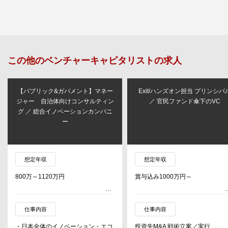
この他の
ベンチャーキャピタリスト
の求人
【パブリック&ガバメント】マネー
Exit/ハンズオン担当 プリンシパ
ジャー 自治体向けコンサルティン
／ 官民ファンド傘下のVC
グ ／ 総合イノベーションカンパニ
ー
想定年収
想定年収
800万～1120万円
賞与込み1000万円～
仕事内容
仕事内容
・日本全体のイノベーション・エコ
投資先M&A 戦術立案／実行