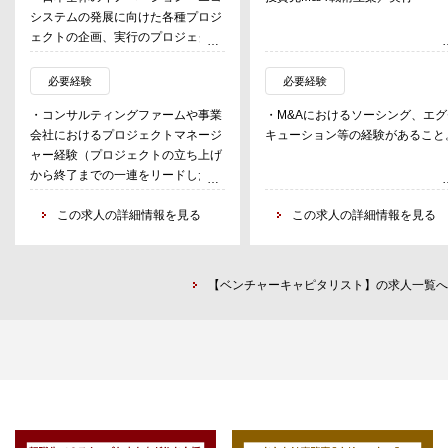
システムの発展に向けた各種プロジ
ェクトの企画、実行のプロジェクト
リード
-自治体を対象に、スタートアッ
必要経験
必要経験
プ×地域企業による地方創生・産業
・コンサルティングファームや事業
・M&Aにおけるソーシング、エグ
振興、社会課題を目指したアクセラ
会社におけるプロジェクトマネージ
キューション等の経験があること
レータープログラム
ャー経験（プロジェクトの立ち上げ
-大学、高等専門学校を対象にし
から終了までの一連をリードした経
た研究シーズの事業化に向けた伴走
験）
支援プロジェクト
・スタートアップエコシステムや、
この求人の詳細情報を見る
この求人の詳細情報を見る
-イノベーション・エコシステム
社会課題解決における強い興味・関
の発展に向けた、中央省庁、関係機
心
関に向けた政策提言、研究会の企画
・未知の領域、自ら社会の将来像を
運営
【ベンチャーキャピタリスト】の求人一覧へ
描き実現することに対するチャレン
ジ精神
・プロジェクトの立ち上げに向けた
初期仮説の構築、論点設計、スケジ
ュール、マイルストン策定
・プロジェクトの進捗・課題管理、
クライアントミーティングのファシ
リテーション
・プロジェクトメンバーのマネジメ