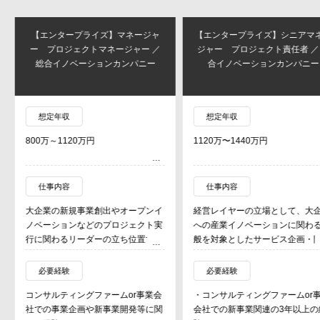
【エンタープライズ】マネージャ
【エンタープライズ】シニアマネ
ー プロジェクトマネージャー ／
ジャー プロジェクト責任者 ／ 
総合イノベーションカンパニー
合イノベーションカンパニー
想定年収
想定年収
800万～1120万円
1120万〜1440万円
仕事内容
仕事内容
大企業の新規事業創出やオープンイ
経営レイヤーの立場として、大企
ノベーションなどのプロジェクト実
への産業イノベーションに関わる
行に関わるリーダーの立ち位置で、
般を対象としたサービス企画・開
クライアント責任者とのコミュニケ
から営業・案件創出を担う。
ーションをとりつつ、社内メンバー
加えてプロジェクト責任者として
必要経験
必要経験
を巻き込んだプロジェクトの企画・
客・チームリードなど責任と権限
コンサルティングファームor事業会
・コンサルティングファームor事
設計・提案や実行マネジメントを担
持って、一緒に事業を成長させて
社での事業企画や新事業開発等に関
会社での新事業関連の3年以上の
う。
くとともに、社内の組織や人材の