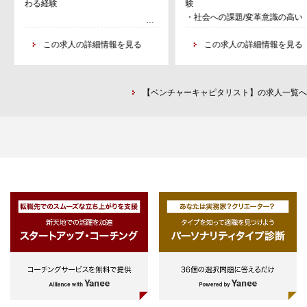
わる経験
験
・大企業への多様イノベーションプ
発などにも関わっていく。
・社会への課題/変革意識の高い方
ロジェクトの企画・設計、実行推進
管理
【業務内容】
この求人の詳細情報を見る
この求人の詳細情報を見る
・プロジェクトマネジャーとしてク
・弊社の新事業やサービスの開発
ライアントや社内チーム、外部ベン
既存サービスの改良開発
チャー等を巻き込んだプロジェクト
・大企業の多様なイノベーション
マネジメント
ロジェクト提案や立ち上げ
【ベンチャーキャピタリスト】の求人一覧へ
・プロジェクト統括として社内チ
ムを形成しプロジェクトをディレ
ション
・自社組織開発や人材育成・採用