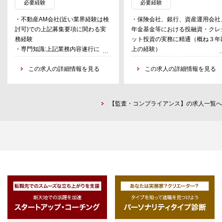
トや室員のマネジメント業務を含
タリング含む）
必要経験
必要経験
む）
２．その他当社が特に必要と認
・不動産AM会社(近い業界経験は検
・保険会社、銀行、資産運用会社
る監査の実施
討可)での上記募集要項に関わる実
年金基金等における投融資・クレ
《コンプライアンス関連業務》
務経験
ット投資の実務に精通（概ね３年
・利害関係者取引に関する審議委員
・専門知識:上記業務内容遂行に必要
上の経験）
会の運営及び検証
な専門知識を有していること
・海外のオルタナティブ投資（特
・研修等の全社コンプライアンス施
この求人の詳細情報を見る
プライベートエクイティファンド
この求人の詳細情報を見る
策の立案及び実施
等）にかかる実務経験（ミドル・
・金商法、その他法令等の内部管理
ック含む）
態勢整備の強化及び運営（法定帳
簿、広告審査、犯収法対応、公益通
【監査・コンプライアンス】の求人一覧へ
報、反社チェック等）
《リスクマネジメント関連業務》
・審査機能を含むファンド意思決定
機関の事務局運営
・簡易な契約書や対外書面のレビュ
ー業務
・リスクマップ等による全社リスク
管理態勢の検証・整備