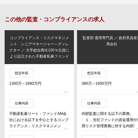
この他の
監査・コンプライアンス
の求人
コンプライアンス・リスクマネジメ
監査部 運用専門員 ／ 政府系資産
ント シニアマネージャー～ディレ
用会社
クター ／ 大手総合商社100％出資に
より設立された不動産私募ファンド
想定年収
想定年収
1300万～1690万円
380万～1600万円
仕事内容
仕事内容
不動産私募リート・ファンドAM会
内部監査に関する以下の業務。
社における以下を中心とするコンプ
１．当社ファンドの資金運用や
ライアンス・リスクマネジメント関
用リスク管理業務に対する内部監
連業務（経験等に応じたプロジェク
の実施（リスクアセスメント、モ